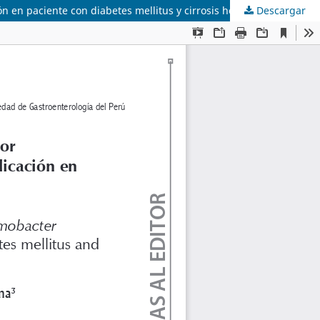
 en paciente con diabetes mellitus y cirrosis hepática
Descargar