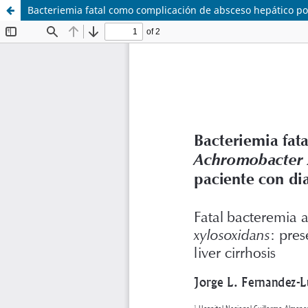
Bacteriemia fatal como complicación de absceso hepático po