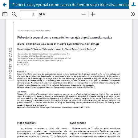
Flebectasia yeyunal como causa de hemorragia digestiva media masiva