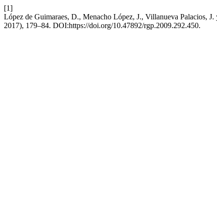
[1]
López de Guimaraes, D., Menacho López, J., Villanueva Palacios, J. 
2017), 179–84. DOI:https://doi.org/10.47892/rgp.2009.292.450.