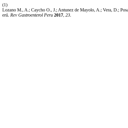
(1)
Lozano M., A.; Caycho O., J.; Antunez de Mayolo, A.; Vera, D.; Posa
erú.
Rev Gastroenterol Peru
2017
,
23
.