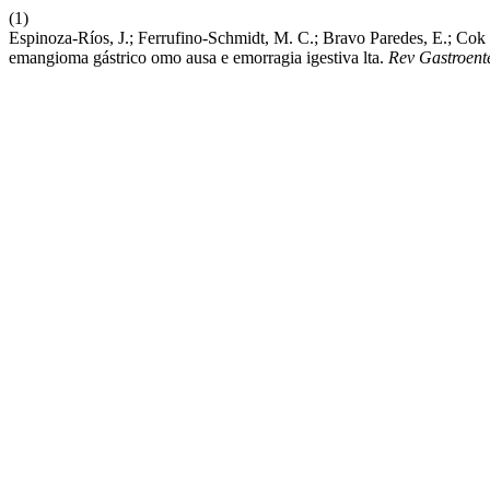
(1)
Espinoza-Ríos, J.; Ferrufino-Schmidt, M. C.; Bravo Paredes, E.; Cok G
emangioma gástrico omo ausa e emorragia igestiva lta.
Rev Gastroent