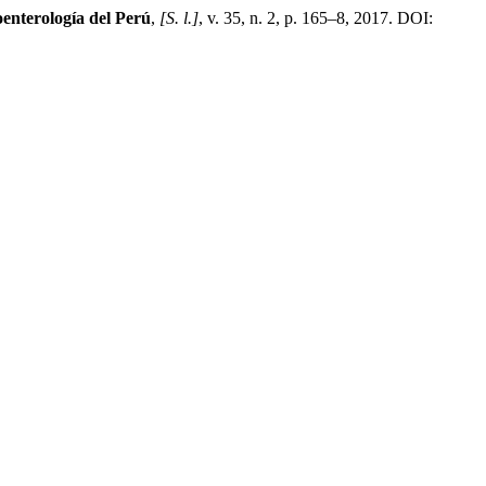
oenterología del Perú
,
[S. l.]
, v. 35, n. 2, p. 165–8, 2017. DOI: