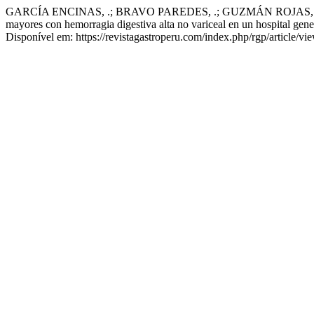
GARCÍA ENCINAS, .; BRAVO PAREDES, .; GUZMÁN ROJAS, .; G
mayores con hemorragia digestiva alta no variceal en un hospital gener
Disponível em: https://revistagastroperu.com/index.php/rgp/article/v