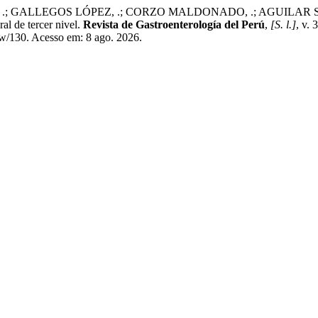
ALLEGOS LÓPEZ, .; CORZO MALDONADO, .; AGUILAR SÁNCHEZ, .
al de tercer nivel.
Revista de Gastroenterología del Perú
,
[S. l.]
, v.
iew/130. Acesso em: 8 ago. 2026.