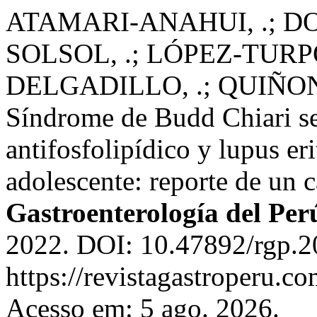
ATAMARI-ANAHUI, .; DO
SOLSOL, .; LÓPEZ-TURPO
DELGADILLO, .; QUIÑON
Síndrome de Budd Chiari se
antifosfolipídico y lupus e
adolescente: reporte de un 
Gastroenterología del Per
2022. DOI: 10.47892/rgp.2
https://revistagastroperu.c
Acesso em: 5 ago. 2026.