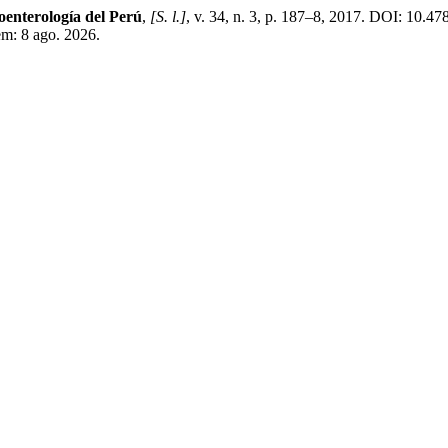
oenterología del Perú
,
[S. l.]
, v. 34, n. 3, p. 187–8, 2017. DOI: 10.4
em: 8 ago. 2026.