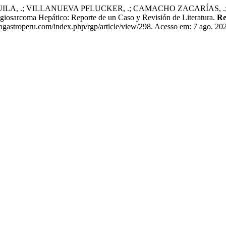
UILA, .; VILLANUEVA PFLUCKER, .; CAMACHO ZACARÍAS, 
oma Hepático: Reporte de un Caso y Revisión de Literatura.
Re
agastroperu.com/index.php/rgp/article/view/298. Acesso em: 7 ago. 20