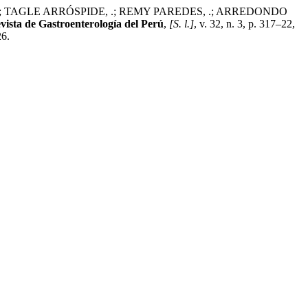
.; TAGLE ARRÓSPIDE, .; REMY PAREDES, .; ARREDONDO
vista de Gastroenterología del Perú
,
[S. l.]
, v. 32, n. 3, p. 317–22,
26.