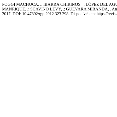
POGGI MACHUCA, .; IBARRA CHIRINOS, .; LÓPEZ DEL AG
MANRIQUE, .; SCAVINO LEVY, .; GUEVARA MIRANDA, . Angiosarc
2017. DOI: 10.47892/rgp.2012.323.298. Disponível em: https://revist