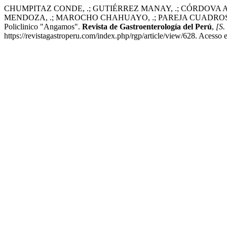
CHUMPITAZ CONDE, .; GUTIÉRREZ MANAY, .; CÓRDOVA AC
MENDOZA, .; MAROCHO CHAHUAYO, .; PAREJA CUADROS, .; HUAMÁ
Policlinico "Angamos".
Revista de Gastroenterología del Perú
,
[S. 
https://revistagastroperu.com/index.php/rgp/article/view/628. Acesso 