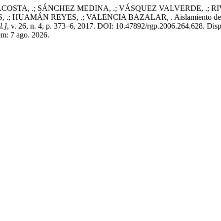
OSTA, .; SÁNCHEZ MEDINA, .; VÁSQUEZ VALVERDE, .; RI
N REYES, .; VALENCIA BAZALAR, . Aislamiento de Helicobacte
l.]
, v. 26, n. 4, p. 373–6, 2017. DOI: 10.47892/rgp.2006.264.628. Dis
em: 7 ago. 2026.