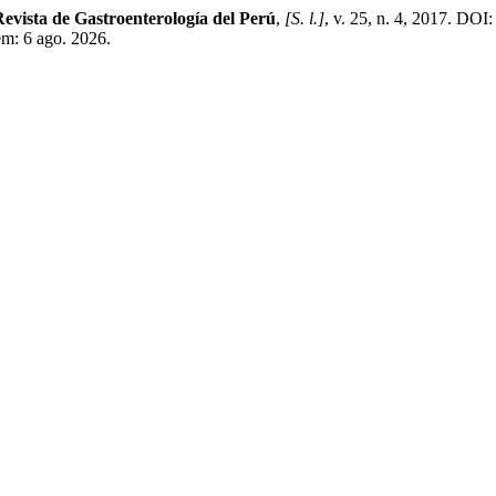
evista de Gastroenterología del Perú
,
[S. l.]
, v. 25, n. 4, 2017. DO
em: 6 ago. 2026.