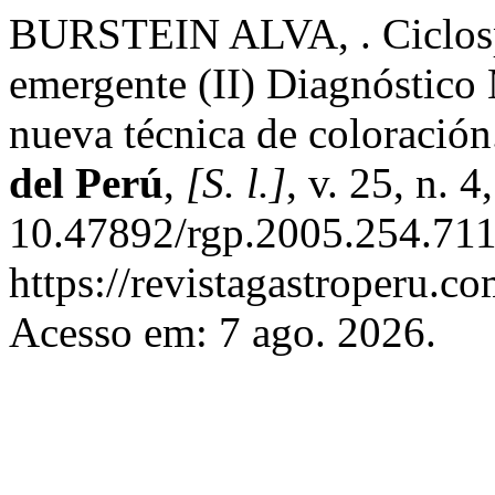
BURSTEIN ALVA, . Ciclospo
emergente (II) Diagnóstico
nueva técnica de coloració
del Perú
,
[S. l.]
, v. 25, n. 
10.47892/rgp.2005.254.711
https://revistagastroperu.c
Acesso em: 7 ago. 2026.