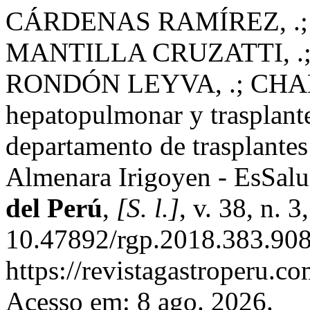
CÁRDENAS RAMÍREZ, .;
MANTILLA CRUZATTI, .;
RONDÓN LEYVA, .; CHAM
hepatopulmonar y trasplante
departamento de trasplantes
Almenara Irigoyen - EsSal
del Perú
,
[S. l.]
, v. 38, n. 
10.47892/rgp.2018.383.908
https://revistagastroperu.c
Acesso em: 8 ago. 2026.