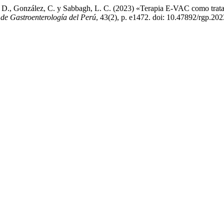
D., González, C. y Sabbagh, L. C. (2023) «Terapia E-VAC como tratami
 de Gastroenterología del Perú
, 43(2), p. e1472. doi: 10.47892/rgp.20