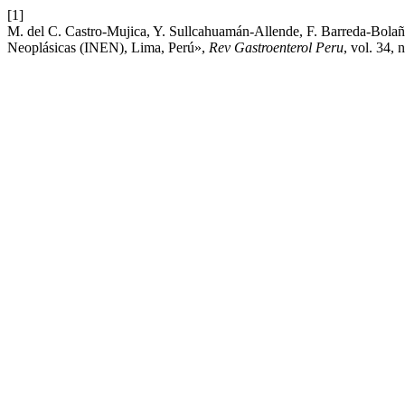
[1]
M. del C. Castro-Mujica, Y. Sullcahuamán-Allende, F. Barreda-Bolaños
Neoplásicas (INEN), Lima, Perú»,
Rev Gastroenterol Peru
, vol. 34, 