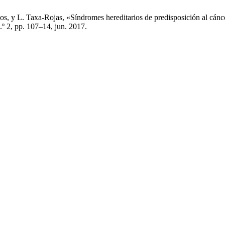
, y L. Taxa-Rojas, «Síndromes hereditarios de predisposición al cáncer
n.º 2, pp. 107–14, jun. 2017.