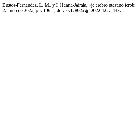
Bustos-Fernández, L. M., y I. Hanna-Jairala. «je erebro ntestino icrob
2, junio de 2022, pp. 106-1, doi:10.47892/rgp.2022.422.1438.