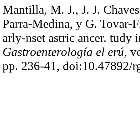
Mantilla, M. J., J. J. Chave
Parra-Medina, y G. Tovar-Fie
arly-nset astric ancer. tudy
Gastroenterología el erú
, v
pp. 236-41, doi:10.47892/