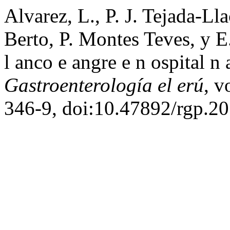
Alvarez, L., P. J. Tejada-Ll
Berto, P. Montes Teves, y E
l anco e angre e n ospital n 
Gastroenterología el erú
, v
346-9, doi:10.47892/rgp.2