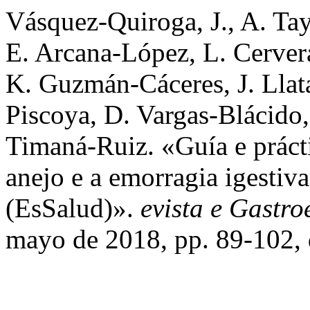
Vásquez-Quiroga, J., A. Ta
E. Arcana-López, L. Cervera
K. Guzmán-Cáceres, J. Llat
Piscoya, D. Vargas-Blácido
Timaná-Ruiz. «Guía e práctic
anejo e a emorragia igestiva 
(EsSalud)».
evista e Gastro
mayo de 2018, pp. 89-102,