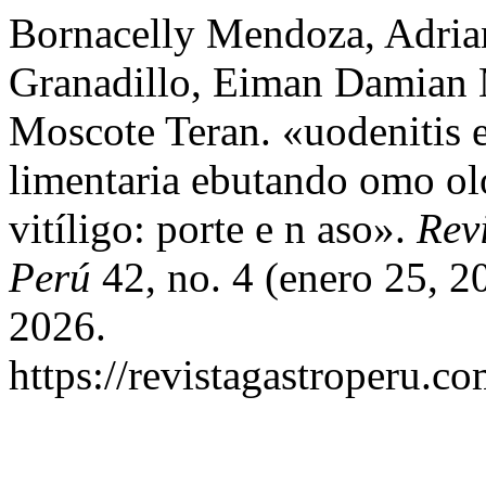
Bornacelly Mendoza, Adria
Granadillo, Eiman Damian 
Moscote Teran. «uodenitis eo
limentaria ebutando omo olo
vitíligo: porte e n aso».
Rev
Perú
42, no. 4 (enero 25, 2
2026.
https://revistagastroperu.c