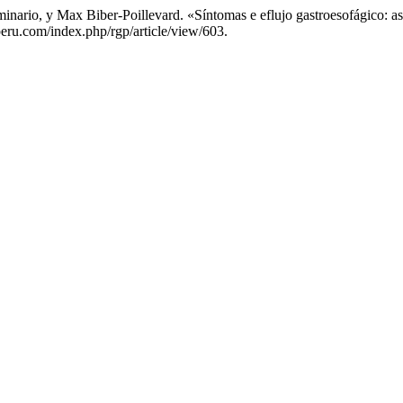
rio, y Max Biber-Poillevard. «Síntomas e eflujo gastroesofágico: as
operu.com/index.php/rgp/article/view/603.