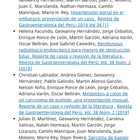
Juan C. Marulanda, Nathan Hormaza, Camilo
Manrique, Mario H. Rey,
Hipertensión portal en el
embarazo: presentación de un caso
,
Revista de
Gastroenterología del Perú: 2014 Vol 34 (1)
Helena Facundo, Geovanny Hernández, Jorge Ceballos,
Enrique Ponce de León, Martín Garzón, Adriana Varón,
Oscar Beltrán, José Gabriel Caviedes,
Rendezvous
radiológico-endoscópico para manejo de obstrucción
biliar. Reporte de casos y revisión de la literatura
,
Revista de Gastroenterología del Perú: Vol. 38 Núm. 2
(2018)
Christian Labrador, Andrea Gómez, Geovanny
Hernández, Pablo Galindo, Martin Alonso Garzón,
Nelson Niño, Enrique Ponce de León, Jorge Ceballos,
Adriana Varón, Oscar Beltrán,
Metástasis a colon de
un carcinoma de pulmón, una presentación inusual.
Reporte de un caso y revisión de la literatura
,
Revista
de Gastroenterología del Perú: Vol. 38 Núm. 2 (2018)
Julián D. Martínez, Geovanny Hernández, Carolina
Salinas, Natán Hormaza, Martín Garzón, Jorge
Lizarazo, Camilo Manrique, Juan Marulanda, Juan
Molano, Mario Rey, Daysi Rivera,
Sarcoma de Kaposi