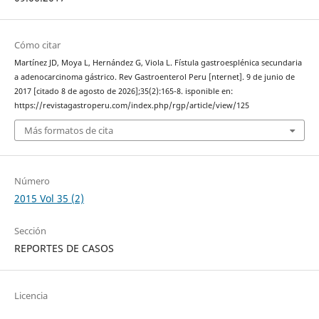
Cómo citar
Martínez JD, Moya L, Hernández G, Viola L. Fístula gastroesplénica secundaria
a adenocarcinoma gástrico. Rev Gastroenterol Peru [nternet]. 9 de junio de
2017 [citado 8 de agosto de 2026];35(2):165-8. isponible en:
https://revistagastroperu.com/index.php/rgp/article/view/125
Más formatos de cita
Número
2015 Vol 35 (2)
Sección
REPORTES DE CASOS
Licencia