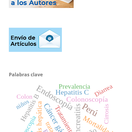
Palabras clave
Diarrea
Prevalencia
Endoscopía
Hepatitis C
Hepatitis B
Colon
Colonoscopía
niños
Perú
Cirrosis hepática
Cáncer gástrico
Pancreatitis
Cirrosis
Tratamiento
Mortalidad
Endoscopia