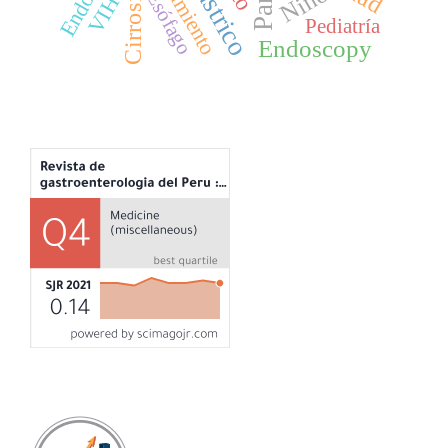
tratamiento
Niño
Esófago
VIH
Pediatría
Endoscopy