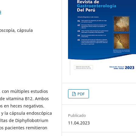
9
noscopía, cápsula
 con múltiples estudios
PDF
a de vitamina B12. Ambos
os en heces negativos.
o y la cápsula endoscópica
Publicado
ltas de Diphyllobotrium
11.04.2023
os pacientes remitieron