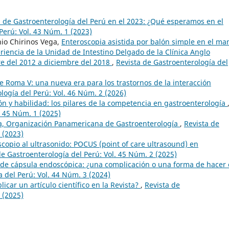
a de Gastroenterología del Perú en el 2023: ¿Qué esperamos en el
Perú: Vol. 43 Núm. 1 (2023)
io Chirinos Vega,
Enteroscopia asistida por balón simple en el ma
eriencia de la Unidad de Intestino Delgado de la Clínica Anglo
e del 2012 a diciembre del 2018
,
Revista de Gastroenterología del
de Roma V: una nueva era para los trastornos de la interacción
logía del Perú: Vol. 46 Núm. 2 (2026)
ión y habilidad: los pilares de la competencia en gastroenterología
. 45 Núm. 1 (2025)
a, Organización Panamericana de Gastroenterología
,
Revista de
 (2023)
scopio al ultrasonido: POCUS (point of care ultrasound) en
de Gastroenterología del Perú: Vol. 45 Núm. 2 (2025)
de cápsula endoscópica: ¿una complicación o una forma de hacer 
 del Perú: Vol. 44 Núm. 3 (2024)
icar un artículo científico en la Revista?
,
Revista de
 (2025)