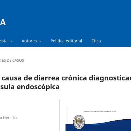
vista
Autores
Politica editorial
Ética
TES DE CASOS
causa de diarrea crónica diagnostic
psula endoscópica
o Heredia.