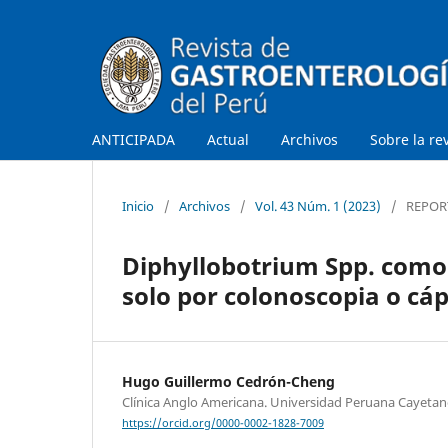
ANTICIPADA
Actual
Archivos
Sobre la re
Inicio
/
Archivos
/
Vol. 43 Núm. 1 (2023)
/
REPOR
Diphyllobotrium Spp. como 
solo por colonoscopia o cá
Hugo Guillermo Cedrón-Cheng
Clínica Anglo Americana. Universidad Peruana Cayetan
https://orcid.org/0000-0002-1828-7009