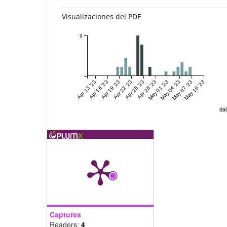
Visualizaciones del PDF
9
Apr 13 '23
Apr 16 '23
Apr 19 '23
Apr 22 '23
Apr 25 '23
Apr 28 '23
May 01 '23
May 04 '23
May 07 '23
May 10 '23
dai
Captures
Readers:
4