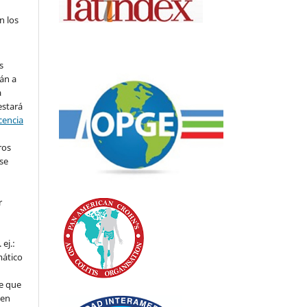
n los
s
án a
a
estará
cencia
ros
se
r
ej.:
mático
e que
 en