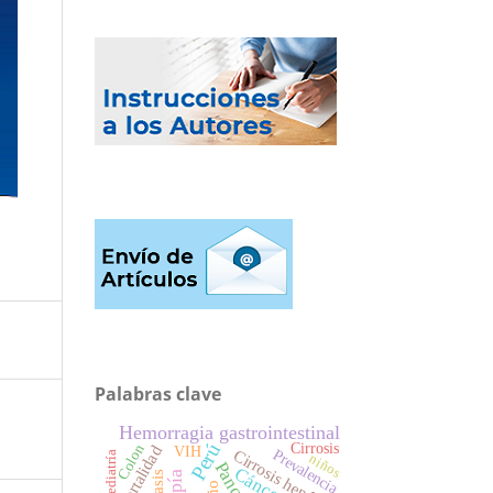
Palabras clave
Hemorragia gastrointestinal
Perú
Cirrosis
Colon
Mortalidad
VIH
Cirrosis hepática
Prevalencia
Pediatría
niños