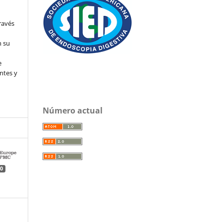
ravés
n su
l
e
ntes y
Número actual
0