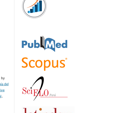
ú by
ía del
tive
l
..