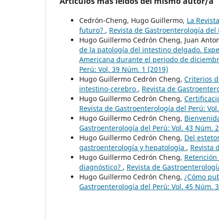
Artículos más leídos del mismo autor/a
Cedrón-Cheng, Hugo Guillermo,
La Revist
futuro?
,
Revista de Gastroenterología del 
Hugo Guillermo Cedrón Cheng, Juan Anton
de la patología del intestino delgado. Exp
Americana durante el periodo de diciembr
Perú: Vol. 39 Núm. 1 (2019)
Hugo Guillermo Cedrón Cheng,
Criterios 
intestino-cerebro
,
Revista de Gastroentero
Hugo Guillermo Cedrón Cheng,
Certificac
Revista de Gastroenterología del Perú: Vol
Hugo Guillermo Cedrón Cheng,
Bienvenid
Gastroenterología del Perú: Vol. 43 Núm. 2
Hugo Guillermo Cedrón Cheng,
Del esteto
gastroenterología y hepatología
,
Revista 
Hugo Guillermo Cedrón Cheng,
Retención 
diagnóstico?
,
Revista de Gastroenterología
Hugo Guillermo Cedrón Cheng,
¿Cómo publ
Gastroenterología del Perú: Vol. 45 Núm. 3