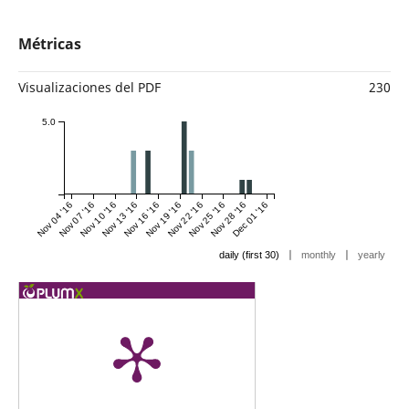
Métricas
Visualizaciones del PDF
230
5.0
Nov 04 '16
Nov 07 '16
Nov 10 '16
Nov 13 '16
Nov 16 '16
Nov 19 '16
Nov 22 '16
Nov 25 '16
Nov 28 '16
Dec 01 '16
|
|
daily (first 30)
monthly
yearly