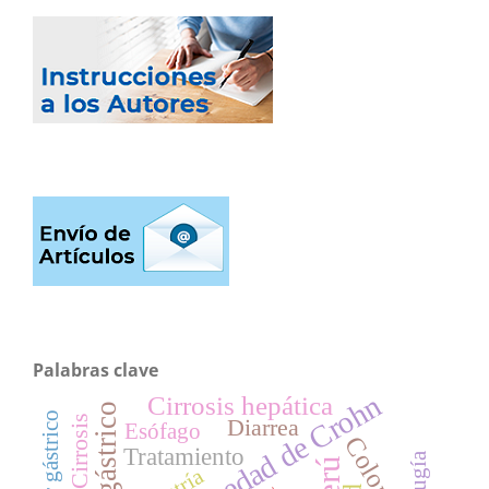
Palabras clave
Enfermedad de Crohn
Cirrosis hepática
cáncer gástrico
Cirrosis
Diarrea
Esófago
Tratamiento
Cirugía
Perú