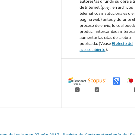
autores/as difundir su obra a t
de Internet (p. ej.: en archivos
telemáticos institucionales o e
página web) antes y durante e
proceso de envío, lo cual pued
producir intercambios interesa
aumentar las citas de la obra
publicada. (Véase
El efecto del
acceso abierto
).
0
0
emas del volumen 37 año 2017
,
Revista de Gastroenterología del Pe