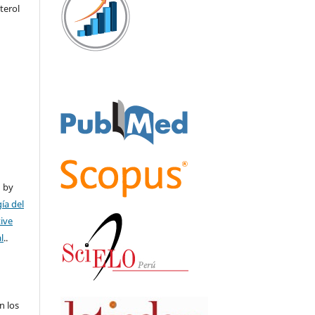
terol
ú by
ía del
tive
l
..
n los