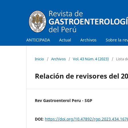
ANTICIPADA
Actual
Archivos
Sobre la re
Inicio
/
Archivos
/
Vol. 43 Núm. 4 (2023)
/
Lista d
Relación de revisores del 2
Rev Gastroenterol Peru - SGP
DOI:
https://doi.org/10.47892/rgp.2023.434.167