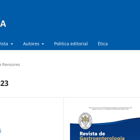
vista
Autores
Politica editorial
Ética
e Revisores
023
6