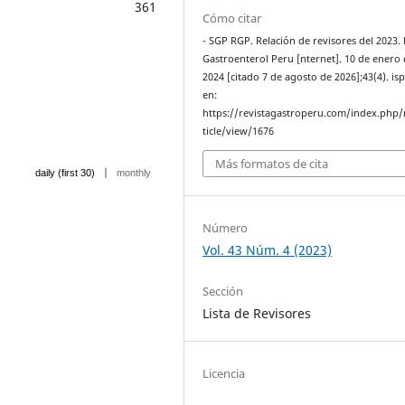
361
Cómo citar
- SGP RGP. Relación de revisores del 2023.
Gastroenterol Peru [nternet]. 10 de enero
2024 [citado 7 de agosto de 2026];43(4). is
en:
https://revistagastroperu.com/index.php/
ticle/view/1676
Más formatos de cita
|
daily (first 30)
monthly
Número
Vol. 43 Núm. 4 (2023)
Sección
Lista de Revisores
Licencia