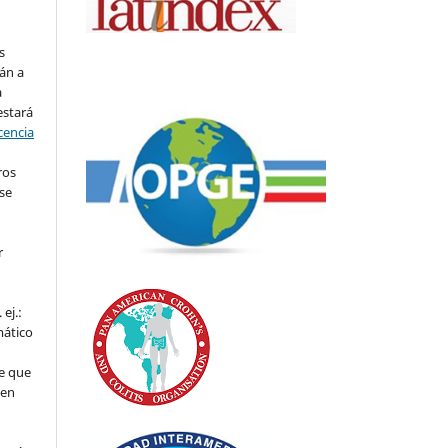
s
án a
a
estará
cencia
ros
se
r
ej.:
mático
e que
 en