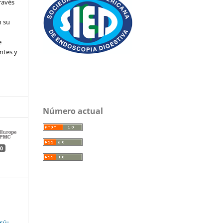
ravés
n su
l
e
ntes y
Número actual
0
rú: