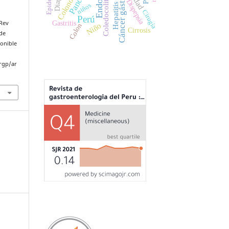
Coledocolitiasis
Cáncer gástrico
Hepatitis C
Dispepsia
niños
Cirugía
Perú
Gastritis
 Rev
Niño
Colon
Cirrosis
 de
ponible
rgp/ar