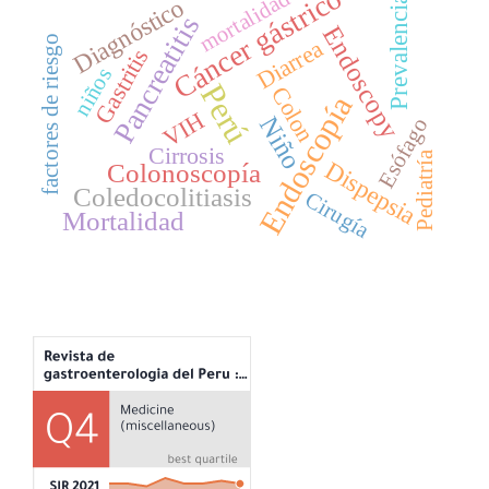
Cáncer gástrico
mortalidad
Diagnóstico
Prevalencia
Pancreatitis
Endoscopy
factores de riesgo
Diarrea
Gastritis
niños
Perú
Colon
Endoscopía
VIH
Niño
Esófago
Cirrosis
Pediatría
Dispepsia
Colonoscopía
Coledocolitiasis
Cirugía
Mortalidad