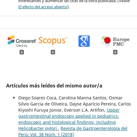
interesantes y aumentar las citas de la obra publicada. (Véase
El efecto del acceso abierto
).
0
0
0
Artículos más leídos del mismo autor/a
Diego Soares Coca, Carolina Manna Santos, Osmar
Silvio Garcia de Oliveira, Dayse Aparício Pereira, Carlos
Kiyoshi Furuya Júnior, Everson L.A. Artifon,
Upper
gastrointestinal endoscopy applied in pediatrics:
endoscopic and histological findings, including
Helicobacter pylori
,
Revista de Gastroenterología del
Perú: Vol. 38 Núm. 1 (2018)