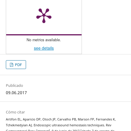
No metrics available.
see details
PDF
Publicado
09.06.2017
Cómo citar
Artifon EL, Aparicio DP, Otoch JP, Carvalho PB, Marson FP, Fernandes K,
Tchekmedyian AJ. Endoscopic ultrasound hemostasis techniques. Rev
Gastroenterol Peru [nternet]. 9 de junio de 2017 [citado 7 de agosto de