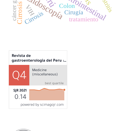
cáncer gástrico
Gastritis
Endoscopía
Colon
VIH
Cirugía
Cirrosis
tratamiento