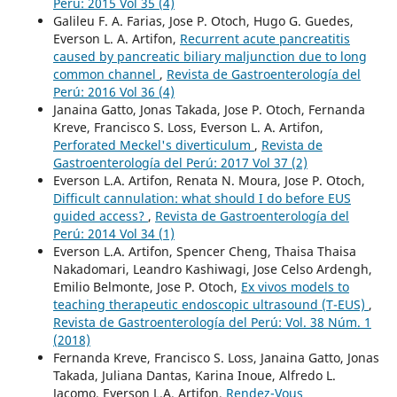
Perú: 2015 Vol 35 (4)
Galileu F. A. Farias, Jose P. Otoch, Hugo G. Guedes,
Everson L. A. Artifon,
Recurrent acute pancreatitis
caused by pancreatic biliary maljunction due to long
common channel
,
Revista de Gastroenterología del
Perú: 2016 Vol 36 (4)
Janaina Gatto, Jonas Takada, Jose P. Otoch, Fernanda
Kreve, Francisco S. Loss, Everson L. A. Artifon,
Perforated Meckel's diverticulum
,
Revista de
Gastroenterología del Perú: 2017 Vol 37 (2)
Everson L.A. Artifon, Renata N. Moura, Jose P. Otoch,
Difficult cannulation: what should I do before EUS
guided access?
,
Revista de Gastroenterología del
Perú: 2014 Vol 34 (1)
Everson L.A. Artifon, Spencer Cheng, Thaisa Thaisa
Nakadomari, Leandro Kashiwagi, Jose Celso Ardengh,
Emilio Belmonte, Jose P. Otoch,
Ex vivos models to
teaching therapeutic endoscopic ultrasound (T-EUS)
,
Revista de Gastroenterología del Perú: Vol. 38 Núm. 1
(2018)
Fernanda Kreve, Francisco S. Loss, Janaina Gatto, Jonas
Takada, Juliana Dantas, Karina Inoue, Alfredo L.
Jacomo, Everson L.A. Artifon,
Rendez-Vous