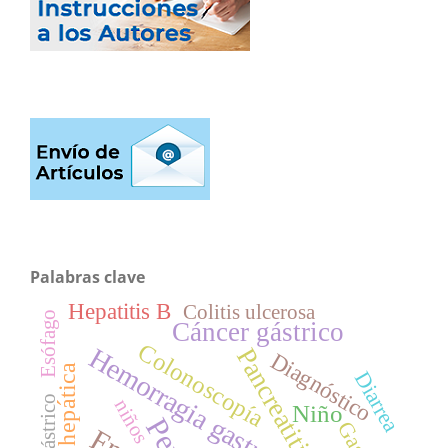
Palabras clave
Hepatitis B
Colitis ulcerosa
Esófago
Cáncer gástrico
Colonoscopía
Hemorragia gastrointestinal
Pancreatitis
Diagnóstico
Cirrosis hepática
Diarrea
niños
Niño
Perú