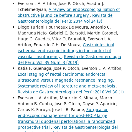
Everson L.A. Artifon, Jose P. Otoch, Asadur J.
Tchekmedyian,
A review on endoscopic palliation of
obstructive jaundice before surgery
,
Revista de
Gastroenterología del Perú: 2014 Vol 34 (3)
Diogo Turiani Hourneaux De Moura, Antonio C.
Madruga Neto, Gabriel C. Barsotti, Martin Coronel,
Hugo G. Guedes, Vitor O. Brunaldi, Everson L.A.
Artifon, Eduardo G.H. De Moura,
Gastrointestinal
ischemia: endoscopic findings in the context of
vascular insufficiency
,
Revista de Gastroenterología
del Perú: Vol. 39 Núm. 3 (2019)
Katia F. Guenaga, Jose P. Otoch, Everson L. A. Artifon,
Local staging of rectal carcinoma: endorectal
ultrasound versus magnetic resonance imaging.
Systematic review of literature and meta-analysis
,
Revista de Gastroenterología del Perú: 2016 Vol 36 (1)
Everson L. A. Artifon, Mauricio K. Minata, Marco
Antonio B. Cunha, Jose P. Otoch, Dayse P. Aparicio,
Carlos K. Furuya, José L. B. Paione,
Surgical or
endoscopic management for post-ERCP large
transmural duodenal perforations: a randomized
prospective trial
,
Revista de Gastroenterología del