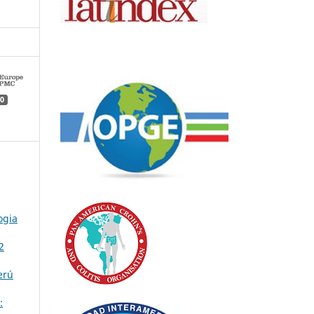
0
ogia
2
erú
: