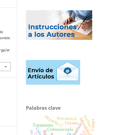
de
ponible
rgp/ar
Palabras clave
Hepatitis C
Esófago
Prevalencia
Mortalidad
Cirugía
Cirrosis
Tratamiento
Colonoscopía
Colon
VIH