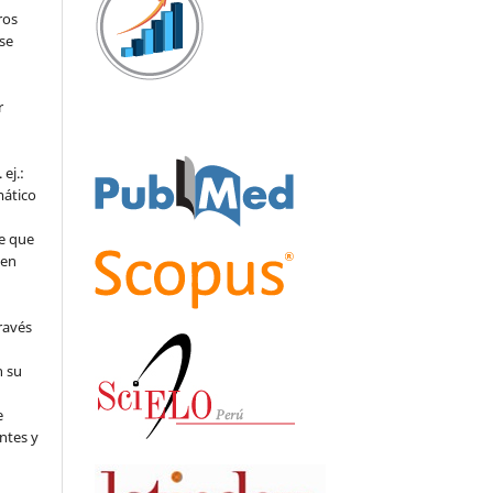
ros
se
r
ej.:
mático
e que
 en
ravés
n su
l
e
ntes y