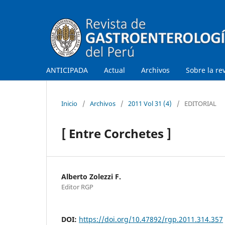
ANTICIPADA
Actual
Archivos
Sobre la re
Inicio
/
Archivos
/
2011 Vol 31 (4)
/
EDITORIAL
[ Entre Corchetes ]
Alberto Zolezzi F.
Editor RGP
DOI:
https://doi.org/10.47892/rgp.2011.314.357