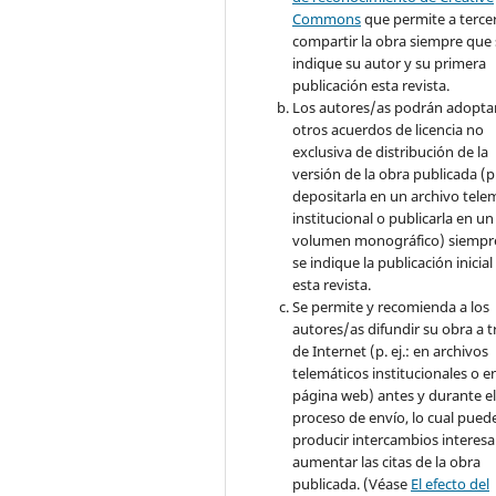
Commons
que permite a terce
compartir la obra siempre que 
indique su autor y su primera
publicación esta revista.
Los autores/as podrán adopta
otros acuerdos de licencia no
exclusiva de distribución de la
versión de la obra publicada (p. 
depositarla en un archivo tele
institucional o publicarla en un
volumen monográfico) siempr
se indique la publicación inicial
esta revista.
Se permite y recomienda a los
autores/as difundir su obra a t
de Internet (p. ej.: en archivos
telemáticos institucionales o e
página web) antes y durante e
proceso de envío, lo cual pued
producir intercambios interesa
aumentar las citas de la obra
publicada. (Véase
El efecto del