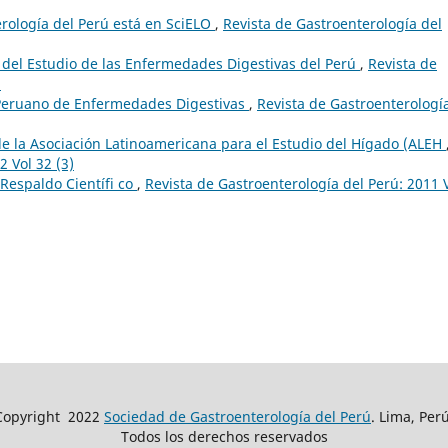
erología del Perú está en SciELO
,
Revista de Gastroenterología del
del Estudio de las Enfermedades Digestivas del Perú
,
Revista de
)
 Peruano de Enfermedades Digestivas
,
Revista de Gastroenterologí
de la Asociación Latinoamericana para el Estudio del Hígado (ALEH
2 Vol 32 (3)
 Respaldo Científi co
,
Revista de Gastroenterología del Perú: 2011 
Copyright
2022
Sociedad de Gastroenterología del Perú
. Lima, Perú
Todos los derechos reservados