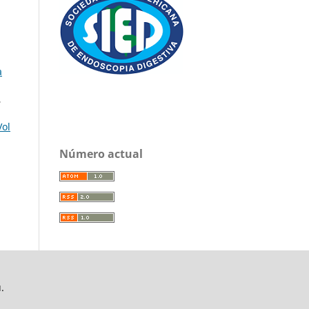
a
,
Vol
Número actual
.