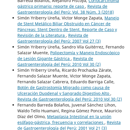
Barreda Bolaños, Alejandro Piscoya,
Coriocarcinoma
gástrico primario: reporte de caso
,
Revista de
Gastroenterología del Perú: Vol. 38 Núm. 3 (2018)
Simón Yriberry Ureña, Victor Monge Zapata,
Manejo
de Stent Metálico Biliar Obstruido en Cáncer de
Páncreas: Stent Dentro de Stent. Reporte de Caso y
Revisión de la Literatura
,
Revista de
Gastroenterología del Perú: 2007 Vol 27 (3)
Simón Yriberry Ureña, Sandro Vila Guitérrez, Fernando
Salazar Muente,
Polipectomía y Manejo Endoscópico
de Lesión Gigante Gástrica
,
Revista de
Gastroenterología del Perú: 2010 Vol 30 (2)
Simón Yriberry Ureña, Ricardo Prochazka Zárate,
Fernando Salazar Muente, Victor Monge Zapata,
Fernando Salazar Cabrera, Eduardo Barriga Calle,
Botón de Gastrostomía Migrado como causa de
Ulceración Duodenal y Sangrado Digestivo Alto
,
Revista de Gastroenterología del Perú: 2010 Vol 30 (2)
Fernando Barreda Bolaños, Juvenal Sánchez Lihon,
Waldo Tello Huamaní, Regina Gómez Ponce, Mauricio
Díaz del Olmo,
Metaplasia Intestinal en la unión
esófago-gástrica, frecuencia y correlaciones
,
Revista
de Gastroenterología del Perú: 2001 Vol 21 (3)