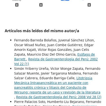
0
0
0
Artículos más leídos del mismo autor/a
Fernando Barreda Bolaños, Juvenal Sánchez Lihon,
Oscar Misad Nuñez, Juan Combe Gutiérrez, Edgar
Amorín Kajatt, Víctor Rojas Gonzáles, Juan Celis
Zapata, Mauricio Díaz Del Olmo García,
Esófago de
Barrett
,
Revista de Gastroenterología del Perú: 2002
Vol 22 (1)
Simón Yriberry Ureña, Victor Monge Zapata, Fernando
Salazar Muente, Javier Targarona Modena, Fernando
Salzar Cabrera, Eduardo Barriga Calle,
Litotripsia
Mecánica Intrapancreática en un paciente con
pancreatitis crónica y litiasis del Conducto de
Wirsung: reporte de un caso y revisión de la literatura
,
Revista de Gastroenterología del Perú: 2008 Vol 28 (2)
Pierre Palacios Soto, Humberto Liu Bejarano, Fernando