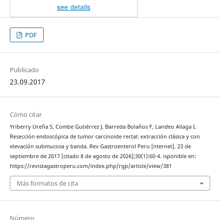
see details
PDF
Publicado
23.09.2017
Cómo citar
Yriberry Ureña S, Combe Gutiérrez J, Barreda Bolaños F, Landeo Aliaga I.
Resección endoscópica de tumor carcinoide rectal: extracción clásica y con
elevación submucosa y banda. Rev Gastroenterol Peru [nternet]. 23 de
septiembre de 2017 [citado 8 de agosto de 2026];30(1):60-4. isponible en:
https://revistagastroperu.com/index.php/rgp/article/view/381
Más formatos de cita
Número