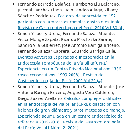
Fernando Barreda Bolaños, Humberto Liu Bejarano,
Juvenal Sánchez Lihon, Italo Landeo Aliaga, Ziliany
Sánchez Rodríguez,
Factores de sobrevida en 152
pacientes con tumores estromales gastrointestinales
,
Revista de Gastroenterología del Perú: 2010 Vol 30 (4)
Simón Yriberry Ureña, Fernando Salazar Muente,
Víctor Monge Zapata, Ricardo Prochazka Zárate,
Sandro Vila Gutiérrez, José Antonio Barriga Briceño,
Fernando Salazar Cabrera, Eduardo Barriga Calle,
Eventos Adversos Esperados e Inesperados en la
Endoscopía Terapéutica de la Vía Biliar(CPRE):
Experiencia en un Centro Privado Nacional con 1356
casos consecutivos (1999-2008)
,
Revista de
Gastroenterología del Perú: 2009 Vol 29 (4)
Simón Yriberry Ureña, Fernando Salazar Muente, José
Antonio Barriga Briceño, Augusto Vera Calderón,
Diego Suárez Arellano,
Cálculos complejos o difíciles
en la endoscopia de vía biliar (CPRE): dilatación con
balones de gran diámetro y otros métodos de manejo.
Experiencia acumulada en un centro endoscópico de
referencia 2009-2018
,
Revista de Gastroenterología
del Perú: Vol. 41 Núm. 2 (2021)