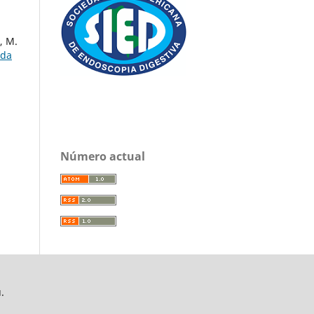
, M.
ida
Número actual
.