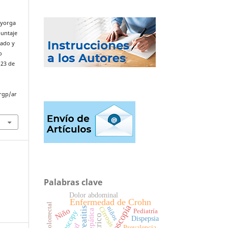
ayorga
puntaje
rado y
o
 23 de
rgp/ar
Palabras clave
Dolor abdominal
Enfermedad de Crohn
Cáncer colorrectal
Endoscopía
Cirrosis
niños
Pancreatitis
Niño
Pediatría
Endoscopy
Dispepsia
Prevalencia