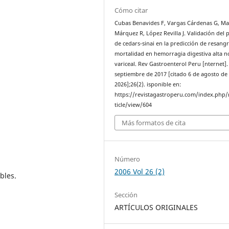
Cómo citar
Cubas Benavides F, Vargas Cárdenas G, M
Márquez R, López Revilla J. Validación del 
de cedars-sinai en la predicción de resang
mortalidad en hemorragia digestiva alta n
variceal. Rev Gastroenterol Peru [nternet].
septiembre de 2017 [citado 6 de agosto de
2026];26(2). isponible en:
https://revistagastroperu.com/index.php/
ticle/view/604
Más formatos de cita
Número
2006 Vol 26 (2)
bles.
Sección
ARTÍCULOS ORIGINALES