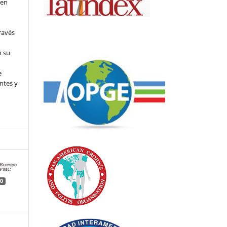
 en
ravés
n su
l
e
ntes y
0