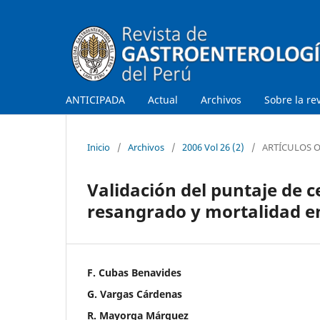
ANTICIPADA
Actual
Archivos
Sobre la re
Inicio
/
Archivos
/
2006 Vol 26 (2)
/
ARTÍCULOS O
Validación del puntaje de c
resangrado y mortalidad en
F. Cubas Benavides
G. Vargas Cárdenas
R. Mayorga Márquez