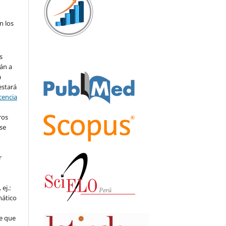
n los
s
án a
a
estará
cencia
ros
se
r
ej.:
mático
e que