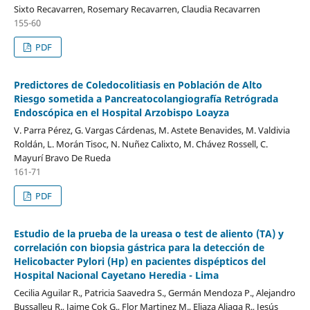
Sixto Recavarren, Rosemary Recavarren, Claudia Recavarren
155-60
PDF
Predictores de Coledocolitiasis en Población de Alto
Riesgo sometida a Pancreatocolangiografía Retrógrada
Endoscópica en el Hospital Arzobispo Loayza
V. Parra Pérez, G. Vargas Cárdenas, M. Astete Benavides, M. Valdivia
Roldán, L. Morán Tisoc, N. Nuñez Calixto, M. Chávez Rossell, C.
Mayurí Bravo De Rueda
161-71
PDF
Estudio de la prueba de la ureasa o test de aliento (TA) y
correlación con biopsia gástrica para la detección de
Helicobacter Pylori (Hp) en pacientes dispépticos del
Hospital Nacional Cayetano Heredia - Lima
Cecilia Aguilar R., Patricia Saavedra S., Germán Mendoza P., Alejandro
Bussalleu R., Jaime Cok G., Flor Martinez M., Eliaza Aliaga R., Jesús