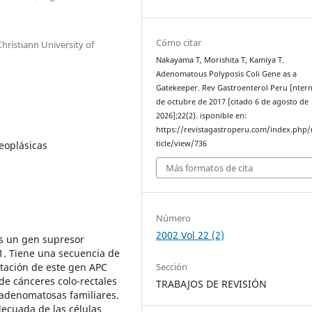
Cómo citar
hristiann University of
Nakayama T, Morishita T, Kamiya T.
Adenomatous Polyposis Coli Gene as a
Gatekeeper. Rev Gastroenterol Peru [ntern
de octubre de 2017 [citado 6 de agosto de
2026];22(2). isponible en:
https://revistagastroperu.com/index.php/
neoplásicas
ticle/view/736
Más formatos de cita
Número
2002 Vol 22 (2)
es un gen supresor
. Tiene una secuencia de
Sección
tación de este gen APC
de cánceres colo-rectales
TRABAJOS DE REVISIÓN
 adenomatosas familiares.
decuada de las células