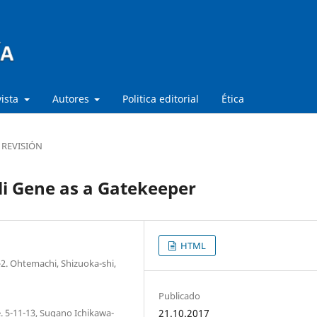
vista
Autores
Politica editorial
Ética
 REVISIÓN
i Gene as a Gatekeeper
HTML
2. Ohtemachi, Shizuoka-shi,
Publicado
. 5-11-13, Sugano Ichikawa-
21.10.2017