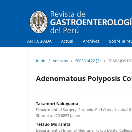
ANTICIPADA
Actual
Archivos
Sobre la re
Inicio
/
Archivos
/
2002 Vol 22 (2)
/
TRABAJOS DE
Adenomatous Polyposis Col
Takamori Nakayama
Department of Surgery, Shizuoka Red Cross Hospital 8-
Shizuoka, 420-0853 Japan
Tetsuo Morishita
Department of Internal Medicine, Tokyo Dental College