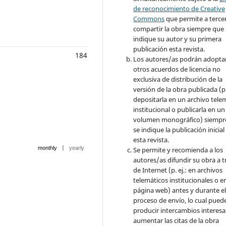
de reconocimiento de Creative
Commons
que permite a terce
compartir la obra siempre que 
indique su autor y su primera
publicación esta revista.
184
Los autores/as podrán adopta
otros acuerdos de licencia no
exclusiva de distribución de la
versión de la obra publicada (p. 
depositarla en un archivo tele
institucional o publicarla en un
volumen monográfico) siempr
se indique la publicación inicial
esta revista.
|
monthly
yearly
Se permite y recomienda a los
autores/as difundir su obra a t
de Internet (p. ej.: en archivos
telemáticos institucionales o e
página web) antes y durante e
proceso de envío, lo cual pued
producir intercambios interesa
aumentar las citas de la obra