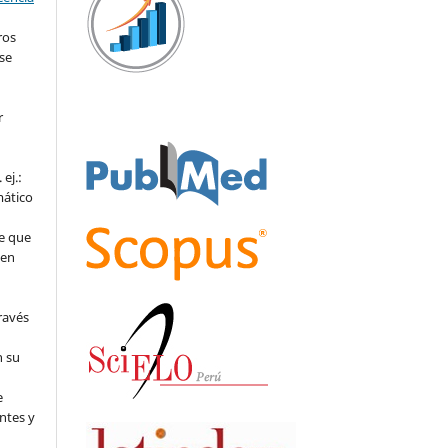
ros
se
r
ej.:
mático
e que
 en
ravés
n su
l
e
ntes y