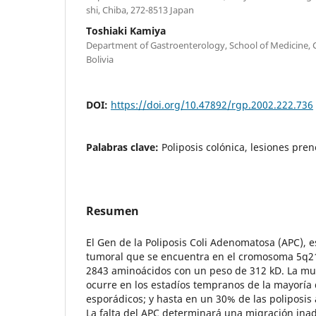
shi, Chiba, 272-8513 Japan
Toshiaki Kamiya
Department of Gastroenterology, School of Medicine, C
Bolivia
DOI:
https://doi.org/10.47892/rgp.2002.222.736
Palabras clave:
Poliposis colónica, lesiones pre
Resumen
El Gen de la Poliposis Coli Adenomatosa (APC), 
tumoral que se encuentra en el cromosoma 5q21
2843 aminoácidos con un peso de 312 kD. La mu
ocurre en los estadíos tempranos de la mayoría 
esporádicos; y hasta en un 30% de las poliposis
La falta del APC determinará una migración ina