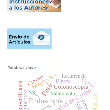
Palabras clave
Diagnóstico
Cirrosis
Recurrencia
Colon
Diarrea
Coledocolitiasis
Perú
Colonoscopía
Enfermedad de Crohn
niños
tratamiento
Hepatitis
Endoscopía
Niño