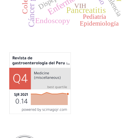
Cáncer gástrico
Prevalencia
Dispepsia
VIH
Pancreatitis
Pediatría
Endoscopy
Epidemiología