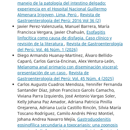
manejo de la patología del intestino delgado:
experiencia en el Hospital Nacional Guillermo
Almenara Irigoyen, Lima, Perú
,
Revista de
Gastroenterología del Perú: 2016 Vol 36 (2)
Javier Perez-Valenzuela, Manuel Barrera, María
Francisca Vergara, Javier Chahuán,
Esofagitis
linfocítica como causa de disfagia. Caso clínico y
revisión de la literatura
,
Revista de Gastroenterología
del Perú: Vol. 46 Núm. 1 (2026)
Diego Armando Huanay-Martínez, Álvaro Bellido-
Caparó, Carlos Garcia-Encinas, Alex Ventura-León,
Melanoma anal primario con diseminación visceral:
presentación de un caso
,
Revista de
Gastroenterología del Perú: Vol. 45 Núm. 4 (2025)
Carlos Augusto Cuadros Mendoza, Yennifer Fernanda
Santander Díaz, Johon Francisco Garcés Camacho,
Viviana Parra Izquierdo, José Antonio Vargas Soler,
Kelly Johana Paz Amador, Adriana Patricia Pinilla
Orejarena, Adriana Lucía Castillo Rincón, Silvia María
Toscano Rodríguez, Camilo Andrés Pérez Montiel,
Johana Andrea Navarro Mejía,
Gastroduodenitis
eosinofílica secundaria a toxocariasis: una zoonosis