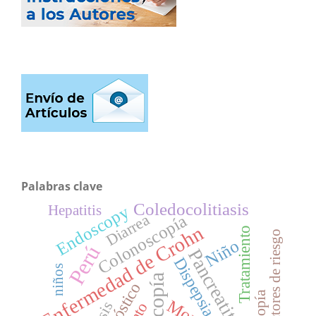
Palabras clave
Coledocolitiasis
Hepatitis
Endoscopy
Diarrea
Colonoscopía
Enfermedad de Crohn
Tratamiento
factores de riesgo
Niño
Perú
Pancreatitis
Dispepsia
niños