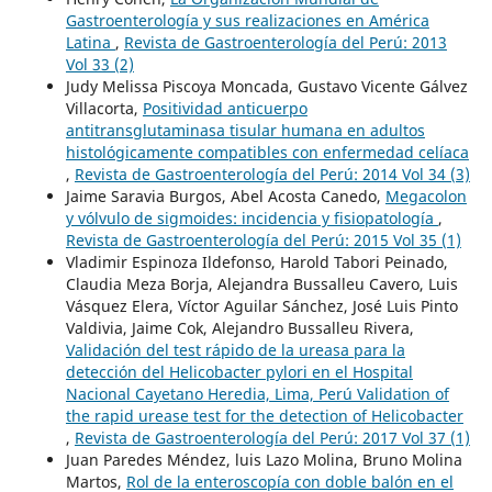
Gastroenterología y sus realizaciones en América
Latina
,
Revista de Gastroenterología del Perú: 2013
Vol 33 (2)
Judy Melissa Piscoya Moncada, Gustavo Vicente Gálvez
Villacorta,
Positividad anticuerpo
antitransglutaminasa tisular humana en adultos
histológicamente compatibles con enfermedad celíaca
,
Revista de Gastroenterología del Perú: 2014 Vol 34 (3)
Jaime Saravia Burgos, Abel Acosta Canedo,
Megacolon
y vólvulo de sigmoides: incidencia y fisiopatología
,
Revista de Gastroenterología del Perú: 2015 Vol 35 (1)
Vladimir Espinoza Ildefonso, Harold Tabori Peinado,
Claudia Meza Borja, Alejandra Bussalleu Cavero, Luis
Vásquez Elera, Víctor Aguilar Sánchez, José Luis Pinto
Valdivia, Jaime Cok, Alejandro Bussalleu Rivera,
Validación del test rápido de la ureasa para la
detección del Helicobacter pylori en el Hospital
Nacional Cayetano Heredia, Lima, Perú Validation of
the rapid urease test for the detection of Helicobacter
,
Revista de Gastroenterología del Perú: 2017 Vol 37 (1)
Juan Paredes Méndez, luis Lazo Molina, Bruno Molina
Martos,
Rol de la enteroscopía con doble balón en el