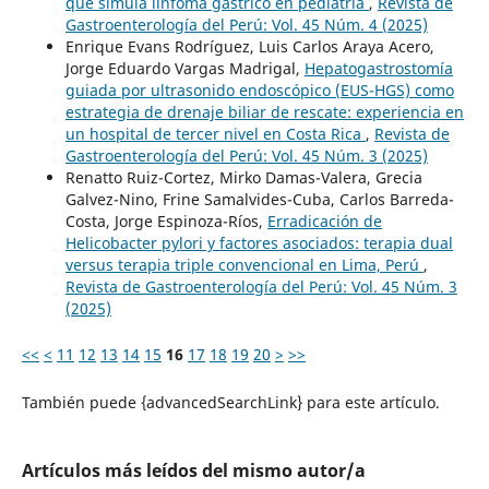
que simula linfoma gástrico en pediatría
,
Revista de
Gastroenterología del Perú: Vol. 45 Núm. 4 (2025)
Enrique Evans Rodríguez, Luis Carlos Araya Acero,
Jorge Eduardo Vargas Madrigal,
Hepatogastrostomía
guiada por ultrasonido endoscópico (EUS-HGS) como
estrategia de drenaje biliar de rescate: experiencia en
un hospital de tercer nivel en Costa Rica
,
Revista de
Gastroenterología del Perú: Vol. 45 Núm. 3 (2025)
Renatto Ruiz-Cortez, Mirko Damas-Valera, Grecia
Galvez-Nino, Frine Samalvides-Cuba, Carlos Barreda-
Costa, Jorge Espinoza-Ríos,
Erradicación de
Helicobacter pylori y factores asociados: terapia dual
versus terapia triple convencional en Lima, Perú
,
Revista de Gastroenterología del Perú: Vol. 45 Núm. 3
(2025)
<<
<
11
12
13
14
15
16
17
18
19
20
>
>>
También puede {advancedSearchLink} para este artículo.
Artículos más leídos del mismo autor/a