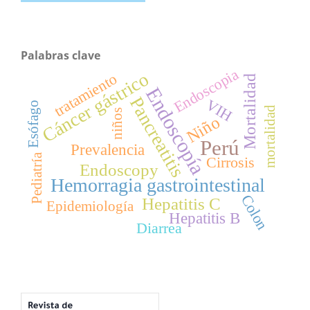
Palabras clave
Endoscopia
Cáncer gástrico
tratamiento
Mortalidad
Endoscopía
Pancreatitis
VIH
Esófago
mortalidad
niños
Niño
Perú
Prevalencia
Pediatría
Cirrosis
Endoscopy
Hemorragia gastrointestinal
Colon
Hepatitis C
Epidemiología
Hepatitis B
Diarrea