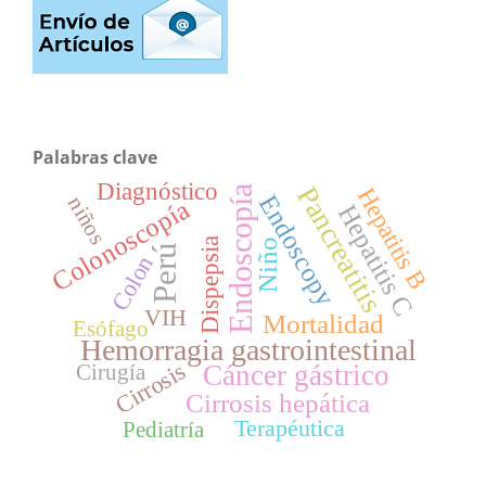
Palabras clave
Diagnóstico
Pancreatitis
Hepatitis B
Endoscopía
Endoscopy
niños
Colonoscopía
Hepatitis C
Dispepsia
Niño
Perú
Colon
VIH
Mortalidad
Esófago
Hemorragia gastrointestinal
Cirrosis
Cáncer gástrico
Cirugía
Cirrosis hepática
Terapéutica
Pediatría