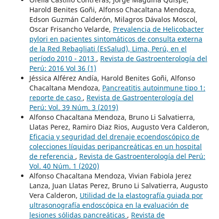
Harold Benites Goñi, Alfonso Chacaltana Mendoza,
Edson Guzmán Calderón, Milagros Dávalos Moscol,
Oscar Frisancho Velarde,
Prevalencia de Helicobacter
pylori en pacientes sintomáticos de consulta externa
de la Red Rebagliati (EsSalud), Lima, Perú, en el
período 2010 - 2013
,
Revista de Gastroenterología del
Perú: 2016 Vol 36 (1)
Jéssica Alférez Andía, Harold Benites Goñi, Alfonso
Chacaltana Mendoza,
Pancreatitis autoinmune tipo 1:
reporte de caso
,
Revista de Gastroenterología del
Perú: Vol. 39 Núm. 3 (2019)
Alfonso Chacaltana Mendoza, Bruno Li Salvatierra,
Llatas Perez, Ramiro Diaz Rios, Augusto Vera Calderon,
Eficacia y seguridad del drenaje ecoendoscópico de
colecciones líquidas peripancreáticas en un hospital
de referencia
,
Revista de Gastroenterología del Perú:
Vol. 40 Núm. 1 (2020)
Alfonso Chacaltana Mendoza, Vivian Fabiola Jerez
Lanza, Juan Llatas Perez, Bruno Li Salvatierra, Augusto
Vera Calderon,
Utilidad de la elastografía guiada por
ultrasonografía endoscópica en la evaluación de
lesiones sólidas pancreáticas
,
Revista de