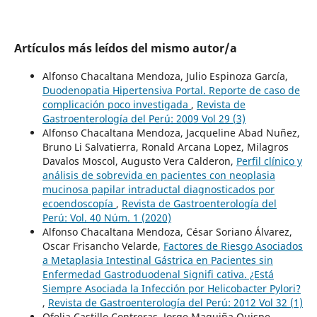
Artículos más leídos del mismo autor/a
Alfonso Chacaltana Mendoza, Julio Espinoza García,
Duodenopatia Hipertensiva Portal. Reporte de caso de
complicación poco investigada
,
Revista de
Gastroenterología del Perú: 2009 Vol 29 (3)
Alfonso Chacaltana Mendoza, Jacqueline Abad Nuñez,
Bruno Li Salvatierra, Ronald Arcana Lopez, Milagros
Davalos Moscol, Augusto Vera Calderon,
Perfil clínico y
análisis de sobrevida en pacientes con neoplasia
mucinosa papilar intraductal diagnosticados por
ecoendoscopía
,
Revista de Gastroenterología del
Perú: Vol. 40 Núm. 1 (2020)
Alfonso Chacaltana Mendoza, César Soriano Álvarez,
Oscar Frisancho Velarde,
Factores de Riesgo Asociados
a Metaplasia Intestinal Gástrica en Pacientes sin
Enfermedad Gastroduodenal Signifi cativa. ¿Está
Siempre Asociada la Infección por Helicobacter Pylori?
,
Revista de Gastroenterología del Perú: 2012 Vol 32 (1)
Ofelia Castillo Contreras, Jorge Maguiña Quispe,