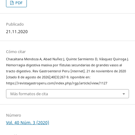
PDF
Publicado
21.11.2020
Cómo citar
Chacaltana Mendoza A, Abad Nuñez J, Quinte Sarmiento D, Vásquez Quiroga J.
Hemorragia digestiva masiva por fístulas secundarias de grandes vasos al
tracto digestivo. Rev Gastroenterol Peru [nternet]. 21 de noviembre de 2020
[citado 8 de agosto de 2026];40(3):267-9. isponible en:
https://revistagastroperu.com/index.php/rgp/article/view/1127
Más formatos de cita
Número
Vol. 40 Núm. 3 (2020)