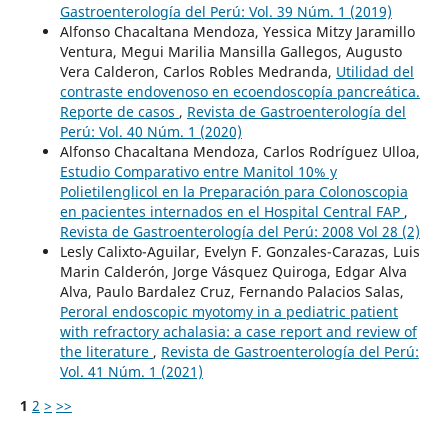
Gastroenterología del Perú: Vol. 39 Núm. 1 (2019)
Alfonso Chacaltana Mendoza, Yessica Mitzy Jaramillo
Ventura, Megui Marilia Mansilla Gallegos, Augusto
Vera Calderon, Carlos Robles Medranda,
Utilidad del
contraste endovenoso en ecoendoscopía pancreática.
Reporte de casos
,
Revista de Gastroenterología del
Perú: Vol. 40 Núm. 1 (2020)
Alfonso Chacaltana Mendoza, Carlos Rodríguez Ulloa,
Estudio Comparativo entre Manitol 10% y
Polietilenglicol en la Preparación para Colonoscopia
en pacientes internados en el Hospital Central FAP
,
Revista de Gastroenterología del Perú: 2008 Vol 28 (2)
Lesly Calixto-Aguilar, Evelyn F. Gonzales-Carazas, Luis
Marin Calderón, Jorge Vásquez Quiroga, Edgar Alva
Alva, Paulo Bardalez Cruz, Fernando Palacios Salas,
Peroral endoscopic myotomy in a pediatric patient
with refractory achalasia: a case report and review of
the literature
,
Revista de Gastroenterología del Perú:
Vol. 41 Núm. 1 (2021)
1
2
>
>>