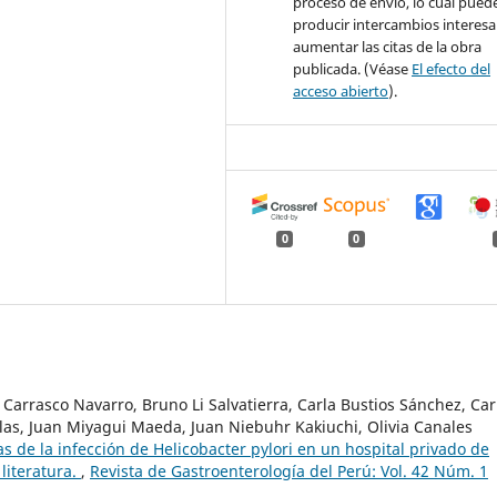
proceso de envío, lo cual pued
producir intercambios interesa
aumentar las citas de la obra
publicada. (Véase
El efecto del
acceso abierto
).
0
0
Carrasco Navarro, Bruno Li Salvatierra, Carla Bustios Sánchez, Car
as, Juan Miyagui Maeda, Juan Niebuhr Kakiuchi, Olivia Canales
as de la infección de Helicobacter pylori en un hospital privado de
 literatura.
,
Revista de Gastroenterología del Perú: Vol. 42 Núm. 1