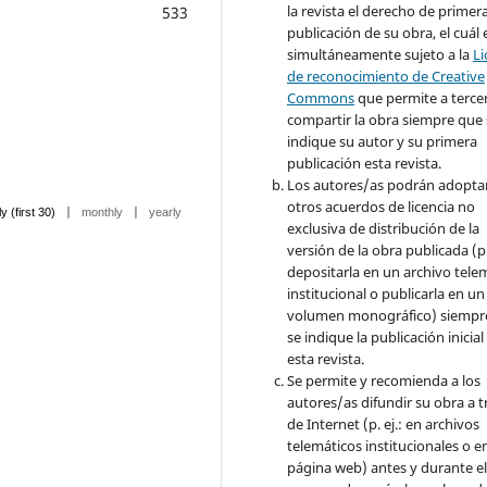
la revista el derecho de primer
533
publicación de su obra, el cuál 
simultáneamente sujeto a la
Li
de reconocimiento de Creative
Commons
que permite a terce
compartir la obra siempre que 
indique su autor y su primera
publicación esta revista.
Los autores/as podrán adopta
otros acuerdos de licencia no
|
|
ly (first 30)
monthly
yearly
exclusiva de distribución de la
versión de la obra publicada (p. 
depositarla en un archivo tele
institucional o publicarla en un
volumen monográfico) siempr
se indique la publicación inicial
esta revista.
Se permite y recomienda a los
autores/as difundir su obra a t
de Internet (p. ej.: en archivos
telemáticos institucionales o e
página web) antes y durante e