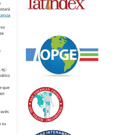
a
estará
cencia
ros
se
r
ej.:
mático
e que
 en
ravés
n su
l