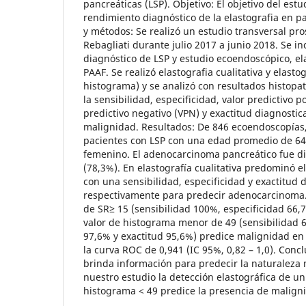
pancreáticas (LSP). Objetivo: El objetivo del estu
rendimiento diagnóstico de la elastografia en pa
y métodos: Se realizó un estudio transversal pro
Rebagliati durante julio 2017 a junio 2018. Se i
diagnóstico de LSP y estudio ecoendoscópico, el
PAAF. Se realizó elastografia cualitativa y elastog
histograma) y se analizó con resultados histopa
la sensibilidad, especificidad, valor predictivo po
predictivo negativo (VPN) y exactitud diagnostic
malignidad. Resultados: De 846 ecoendoscopías,
pacientes con LSP con una edad promedio de 64,
femenino. El adenocarcinoma pancreático fue d
(78,3%). En elastografía cualitativa predominó e
con una sensibilidad, especificidad y exactitud
respectivamente para predecir adenocarcinoma. 
de SR≥ 15 (sensibilidad 100%, especificidad 66,
valor de histograma menor de 49 (sensibilidad 6
97,6% y exactitud 95,6%) predice malignidad en
la curva ROC de 0,941 (IC 95%, 0,82 – 1,0). Concl
brinda información para predecir la naturaleza 
nuestro estudio la detección elastográfica de un
histograma < 49 predice la presencia de maligni