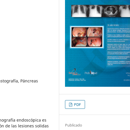
astografía, Páncreas
PDF
onografía endoscópica es
Publicado
n de las lesiones solidas