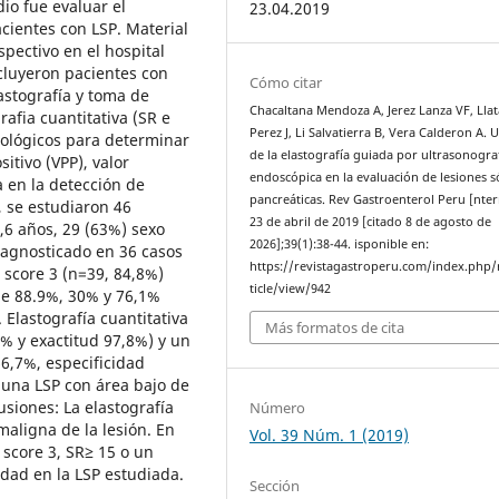
dio fue evaluar el
23.04.2019
cientes con LSP. Material
spectivo en el hospital
ncluyeron pacientes con
Cómo citar
astografía y toma de
Chacaltana Mendoza A, Jerez Lanza VF, Llat
rafia cuantitativa (SR e
Perez J, Li Salvatierra B, Vera Calderon A. U
tológicos para determinar
de la elastografía guiada por ultrasonogra
sitivo (VPP), valor
endoscópica en la evaluación de lesiones s
a en la detección de
pancreáticas. Rev Gastroenterol Peru [nter
 se estudiaron 46
23 de abril de 2019 [citado 8 de agosto de
6 años, 29 (63%) sexo
2026];39(1):38-44. isponible en:
iagnosticado en 36 casos
https://revistagastroperu.com/index.php/
l score 3 (n=39, 84,8%)
ticle/view/942
 de 88.9%, 30% y 76,1%
Elastografía cuantitativa
Más formatos de cita
7% y exactitud 97,8%) y un
6,7%, especificidad
 una LSP con área bajo de
usiones: La elastografía
Número
maligna de la lesión. En
Vol. 39 Núm. 1 (2019)
 score 3, SR≥ 15 o un
dad en la LSP estudiada.
Sección