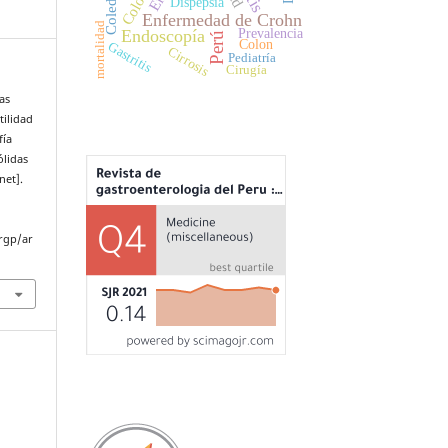
Dispepsia
Enfermedad de Crohn
mortalidad
Prevalencia
Endoscopía
Perú
Colon
Gastritis
Cirrosis
Pediatría
Cirugía
as
tilidad
fía
ólidas
net].
rgp/ar