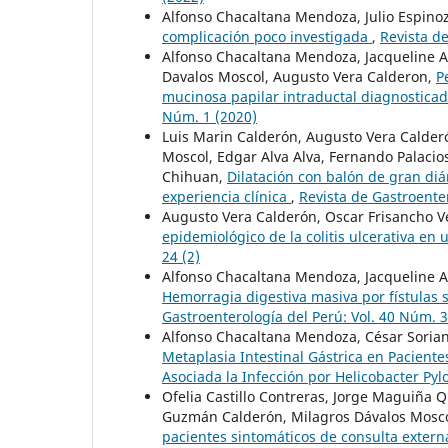
Alfonso Chacaltana Mendoza, Julio Espino
complicación poco investigada
,
Revista de
Alfonso Chacaltana Mendoza, Jacqueline A
Davalos Moscol, Augusto Vera Calderon,
P
mucinosa papilar intraductal diagnostica
Núm. 1 (2020)
Luis Marin Calderón, Augusto Vera Calder
Moscol, Edgar Alva Alva, Fernando Palacio
Chihuan,
Dilatación con balón de gran diám
experiencia clínica
,
Revista de Gastroenter
Augusto Vera Calderón, Oscar Frisancho V
epidemiológico de la colitis ulcerativa en
24 (2)
Alfonso Chacaltana Mendoza, Jacqueline 
Hemorragia digestiva masiva por fístulas 
Gastroenterología del Perú: Vol. 40 Núm. 3
Alfonso Chacaltana Mendoza, César Sorian
Metaplasia Intestinal Gástrica en Pacient
Asociada la Infección por Helicobacter Pyl
Ofelia Castillo Contreras, Jorge Maguiña 
Guzmán Calderón, Milagros Dávalos Mosco
pacientes sintomáticos de consulta externa