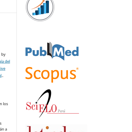
ú by
ía del
tive
l
..
n los
s
án a