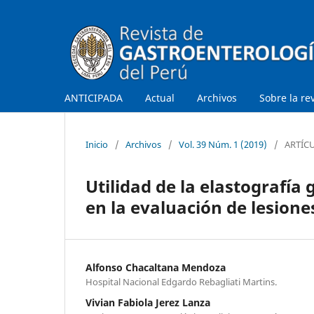
ANTICIPADA
Actual
Archivos
Sobre la re
Inicio
/
Archivos
/
Vol. 39 Núm. 1 (2019)
/
ARTÍC
Utilidad de la elastografía
en la evaluación de lesione
Alfonso Chacaltana Mendoza
Hospital Nacional Edgardo Rebagliati Martins.
Vivian Fabiola Jerez Lanza