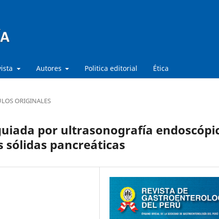
vista
Autores
Politica editorial
Ética
ULOS ORIGINALES
 guiada por ultrasonografía endoscópi
s sólidas pancreáticas