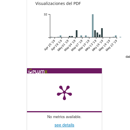
Visualizaciones del PDF
32
Apr 25 '19
Apr 28 '19
May 01 '19
May 04 '19
May 07 '19
May 10 '19
May 13 '19
May 16 '19
May 19 '19
May 22 '19
dai
No metrics available.
see details