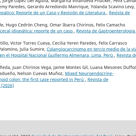
 Jorge López Del Aguila, Margarita Villanueva Pflucker, Felix Cam
 Remy Paredes, Gerardo Arredondo Manrique, Yolanda Scavino Levy,
ático: Reporte de un Caso y Revisión de Literatura
,
Revista de
)
de, Hugo Cedrón Cheng, Omar Ibarra Chirinos, Felix Camacho
 cecal idiopática: reporte de un caso
,
Revista de Gastroenterología
llo, Victor Torres Cueva, Cecilia Yeren Paredes, Felix Carrasco
Palomino, Julia Sumire,
Colangiocarcinoma en tercio medio de la ví
al en el Hospital Nacional Guillermo Almenara, Lima, Perú
,
Revista d
)
ñeda, Juan Chirinos Vega, Jaime Montes Gil, Luana Mesones Duffoó
 Madueño, Nelson Cuevas Muñoz,
Mixed Neuroendocrine-
d colon: the first case reported in Perú
,
Revista de
 (2026)