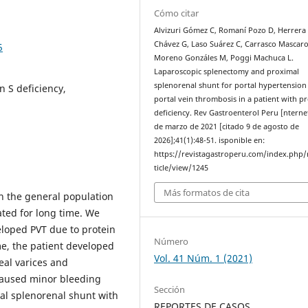
Cómo citar
Alvizuri Gómez C, Romaní Pozo D, Herrera
Chávez G, Laso Suárez C, Carrasco Mascaro
5
Moreno Gonzáles M, Poggi Machuca L.
Laparoscopic splenectomy and proximal
splenorenal shunt for portal hypertension
n S deficiency,
portal vein thrombosis in a patient with pr
deficiency. Rev Gastroenterol Peru [nternet
de marzo de 2021 [citado 9 de agosto de
2026];41(1):48-51. isponible en:
https://revistagastroperu.com/index.php/
ticle/view/1245
Más formatos de cita
in the general population
ated for long time. We
loped PVT due to protein
Número
me, the patient developed
Vol. 41 Núm. 1 (2021)
eal varices and
caused minor bleeding
Sección
al splenorenal shunt with
REPORTES DE CASOS