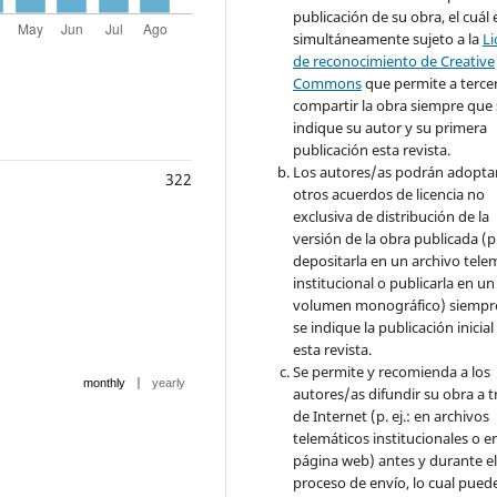
publicación de su obra, el cuál 
simultáneamente sujeto a la
Li
de reconocimiento de Creative
Commons
que permite a terce
compartir la obra siempre que 
indique su autor y su primera
publicación esta revista.
Los autores/as podrán adopta
322
otros acuerdos de licencia no
exclusiva de distribución de la
versión de la obra publicada (p. 
depositarla en un archivo tele
institucional o publicarla en un
volumen monográfico) siempr
se indique la publicación inicial
esta revista.
Se permite y recomienda a los
|
monthly
yearly
autores/as difundir su obra a t
de Internet (p. ej.: en archivos
telemáticos institucionales o e
página web) antes y durante e
proceso de envío, lo cual pued