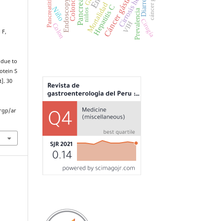
Pancreatitis aguda
Colonoscopía
Cirrosis hepática
cáncer gástrico
Pancreatitis
Cáncer gástrico
Diarrea
Endoscopy
Mortalidad
Hepatitis C
Niño
Prevalencia
niños
Cirugía
VIH
Colon
 F,
 due to
otein S
]. 30
rgp/ar