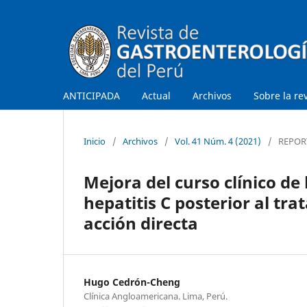
ANTICIPADA
Actual
Archivos
Sobre la re
Inicio
/
Archivos
/
Vol. 41 Núm. 4 (2021)
/
REPOR
Mejora del curso clínico de 
hepatitis C posterior al tra
acción directa
Hugo Cedrón-Cheng
Clínica Angloamericana. Lima, Perú.