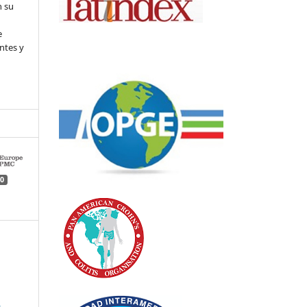
n su
l
e
ntes y
0