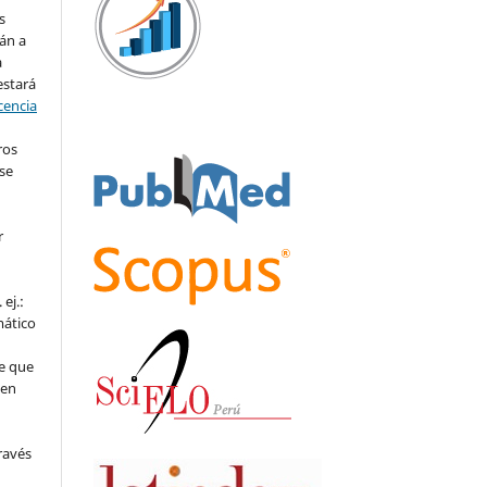
s
án a
a
estará
cencia
ros
se
r
ej.:
mático
e que
 en
ravés