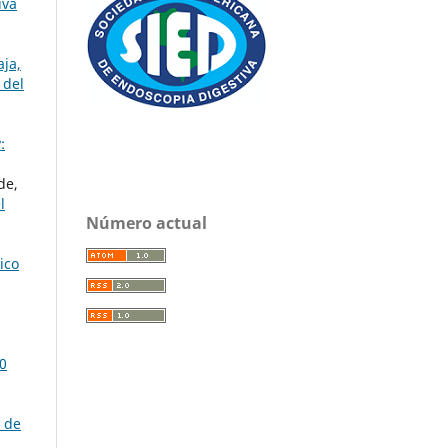
iva
ja,
 del
:
de,
l
Número actual
ico
10
a de