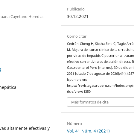
Publicado
30.12.2021
eruana Cayetano Heredia.
Cómo citar
Cedrón-Cheng H, Siccha Sinti C, Tagle Arr
M. Mejora del curso clínico de la cirrosis h
por virus de hepatitis C posterior al trata
efectivo con antivirales de acción directa. 
Gastroenterol Peru [nternet]. 30 de dicie
0
2021 [citado 7 de agosto de 2026];41(4):257
isponible en:
https://revistagastroperu.com/index.php/
 hepática
ticle/view/1350
Más formatos de cita
Número
vas altamente efectivas y
Vol. 41 Núm. 4 (2021)