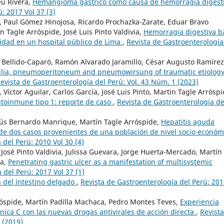
eu Rivera,
Hemangioma gástrico como causa de hemorragia digest
: 2017 Vol 37 (3)
s, Paul Gómez Hinojosa, Ricardo Prochazka-Zarate, Eduar Bravo
n Tagle Arróspide, José Luis Pinto Valdivia,
Hemorragia digestiva ba
lidad en un hospital público de Lima
,
Revista de Gastroenterología
Bellido-Caparó, Ramón Alvarado Jaramillo, César Augusto Ramírez
lia, pneumoperitoneum and pneumowirsung of traumatic etiology
evista de Gastroenterología del Perú: Vol. 43 Núm. 1 (2023)
 Víctor Aguilar, Carlos García, José Luis Pinto, Martin Tagle Arróspi
utoinmune tipo 1: reporte de caso
,
Revista de Gastroenterología de
sús Bernardo Manrique, Martín Tagle Arróspide,
Hepatitis aguda
e de dos casos provenientes de una población de nivel socio económ
 del Perú: 2010 Vol 30 (4)
José Pinto Valdivia, Julissa Guevara, Jorge Huerta-Mercado, Martín
ra,
Penetrating gastric ulcer as a manifestation of multisystemic
 del Perú: 2017 Vol 37 (1)
 del intestino delgado
,
Revista de Gastroenterología del Perú: 20
róspide, Martín Padilla Machaca, Pedro Montes Teves,
Experiencia
nica C con las nuevas drogas antivirales de acción directa
,
Revist
 (2019)