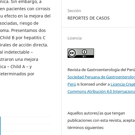
ónica. Sin embargo, a
 en pacientes con cirrosis
Sección
u efecto en la mejora del
REPORTES DE CASOS
sociadas, riesgo de
inoma. Presentamos dos
hild B por hepatitis C
Licencia
rales de acción directa.
al indetectable –
straron una mejora
ica – Child A – y
Revista de Gastroenterología del Per
 determinados por
Sociedad Peruana de Gastroenterolog
Perú
is licensed under a
Licencia Crea
Commons Atribución 4.0 Internaciona
Aquellos autores/as que tengan
publicaciones con esta revista, acepta
términos siguientes: