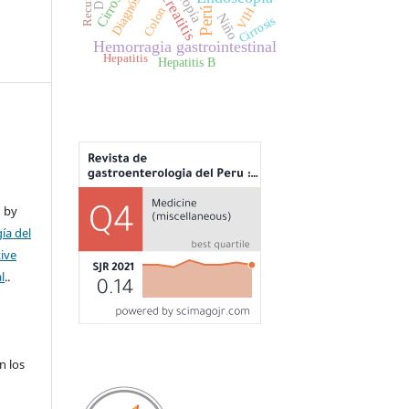
Pancreatitis
Diagnóstico
Perú
VIH
Colon
Niño
Cirrosis
Hemorragia gastrointestinal
Hepatitis
Hepatitis B
ú by
ía del
tive
l
..
n los