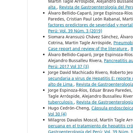
Martin Tagle Arróspide, Alejandro Bussall
alta
,
Revista de Gastroenterología del Perú
Álvaro Bellido-Caparó, Jorge Espinoza-Río
Paredes, Cristian Paul León Rabanal, Marti
factores predictores de severidad y morta
Perú: Vol. 39 Núm. 3 (2019)
Siomara Aransuzú Chávez Sánchez, Álvaro 
Cotrina, Martin Tagle Arróspide,
Pneumobi
Case report and review of the literature
,
R
Álvaro Bellido-Caparó, Jorge Espinoza-Ríos,
Alejandro Bussalleu Rivera,
Pancreatitis a
Perú: 2017 Vol 37 (3)
Jorge David Machicado Rivero, Roberto Je
secundaria a virus de Hepatitis E: report
alto de Lima
,
Revista de Gastroenterología
Jorge Espinoza-Ríos, Eduar Bravo Paredes, 
Tagle Arróspide, Alejandro Bussalleu Rive
tuberculosis
,
Revista de Gastroenterología
Hugo Cedrón-Cheng,
Cápsula endoscópica
Vol 30 (4)
Milagros Davalos Moscol, Martín Tagle Ar
peruana en el tratamiento de hepatitis cró
Gastroenterología del Perú: Vol. 39 Núm. 1