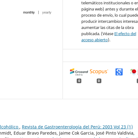
telemáticos institucionales o e
página web) antes y durante e
|
monthly
yearly
proceso de envío, lo cual pued
producir intercambios interesa
aumentar las citas de la obra
publicada. (Véase
El efecto del
acceso abierto
).
0
0
lcohólico
,
Revista de Gastroenterología del Perú: 2003 Vol 23 (1)
hmidt, Eduar Bravo Paredes, Jaime Cok Garcia, José Pinto Valdivia,