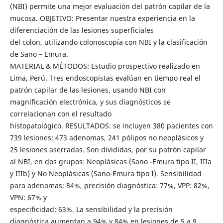
(NBI) permite una mejor evaluación del patrón capilar de la
mucosa. OBJETIVO: Presentar nuestra experiencia en la
diferenciación de las lesiones superficiales
del colon, utilizando colonoscopía con NBI y la clasificación
de Sano – Emura.
MATERIAL & MÉTODOS: Estudio prospectivo realizado en
Lima, Perú. Tres endoscopistas evalúan en tiempo real el
patrón capilar de las lesiones, usando NBI con
magnificación electrónica, y sus diagnósticos se
correlacionan con el resultado
histopatológico. RESULTADOS: se incluyen 380 pacientes con
739 lesiones; 473 adenomas, 241 pólipos no neoplásicos y
25 lesiones aserradas. Son divididas, por su patrón capilar
al NBI, en dos grupos: Neoplásicas (Sano -Emura tipo II, IIIa
y IIIb) y No Neoplásicas (Sano-Emura tipo I). Sensibilidad
para adenomas: 84%, precisión diagnóstica: 77%, VPP: 82%,
VPN: 67% y
especificidad: 63%. La sensibilidad y la precisión
diagnóstica aumentan a 94% y 84% en lesiones de 5 a 9