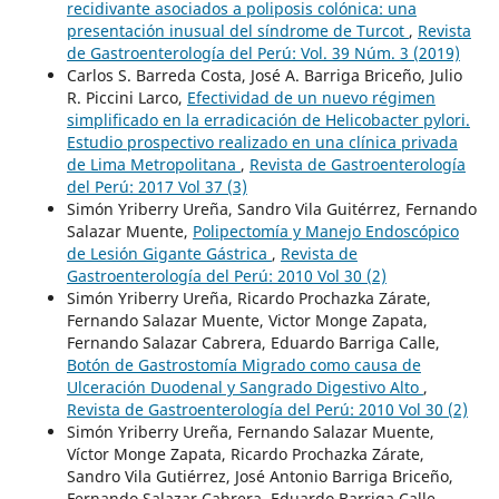
recidivante asociados a poliposis colónica: una
presentación inusual del síndrome de Turcot
,
Revista
de Gastroenterología del Perú: Vol. 39 Núm. 3 (2019)
Carlos S. Barreda Costa, José A. Barriga Briceño, Julio
R. Piccini Larco,
Efectividad de un nuevo régimen
simplificado en la erradicación de Helicobacter pylori.
Estudio prospectivo realizado en una clínica privada
de Lima Metropolitana
,
Revista de Gastroenterología
del Perú: 2017 Vol 37 (3)
Simón Yriberry Ureña, Sandro Vila Guitérrez, Fernando
Salazar Muente,
Polipectomía y Manejo Endoscópico
de Lesión Gigante Gástrica
,
Revista de
Gastroenterología del Perú: 2010 Vol 30 (2)
Simón Yriberry Ureña, Ricardo Prochazka Zárate,
Fernando Salazar Muente, Victor Monge Zapata,
Fernando Salazar Cabrera, Eduardo Barriga Calle,
Botón de Gastrostomía Migrado como causa de
Ulceración Duodenal y Sangrado Digestivo Alto
,
Revista de Gastroenterología del Perú: 2010 Vol 30 (2)
Simón Yriberry Ureña, Fernando Salazar Muente,
Víctor Monge Zapata, Ricardo Prochazka Zárate,
Sandro Vila Gutiérrez, José Antonio Barriga Briceño,
Fernando Salazar Cabrera, Eduardo Barriga Calle,