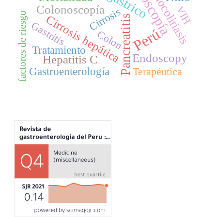
Endoscopía
Coledocolitiasis
Colonoscopía
VIH
Cirrosis
factores de riesgo
Cirrosis hepática
Pancreatitis
Gastritis
Perú
Colon
Tratamiento
Endoscopy
Hepatitis C
Gastroenterología
Terapéutica