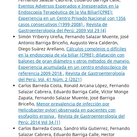
Eventos Adversos Esperados e Inesperados en la
Endoscopía Terapéutica de la Vía Biliar(CPRE):
Experiencia en un Centro Privado Nacional con 1356
casos consecutivos (1999-2008)
,
Revista de
Gastroenterología del Perú: 2009 Vol 29 (4)
Simón Yriberry Ureña, Fernando Salazar Muente, José
Antonio Barriga Briceño, Augusto Vera Calderón,
Diego Suárez Arellano,
Cálculos complejos o difíciles
en la endoscopia de vía biliar (CPRE): dilatación con
balones de gran diámetro y otros métodos de manejo.
Experiencia acumulada en un centro endoscópico de
referencia 2009-2018
,
Revista de Gastroenterología
del Perú: Vol. 41 Núm. 2 (2021)
Carlos Barreda Costa, Ronald Arcana López, Fernando
Salazar Cabrera, Eduardo Barriga Calle, Víctor Monge
Zapata, Fernando Salazar Muente, José Barriga
Briceño,
Menor prevalencia de infección por
Helicobacter pylori observada en pacientes con
esofagitis erosiva
,
Revista de Gastroenterología del
Perú: 2014 Vol 34 (1)
Carlos Barreda Costa, Sandro Vila Gutierrez, Fernando
Salazar Cabrera, Eduardo Barriga Calle, Hector