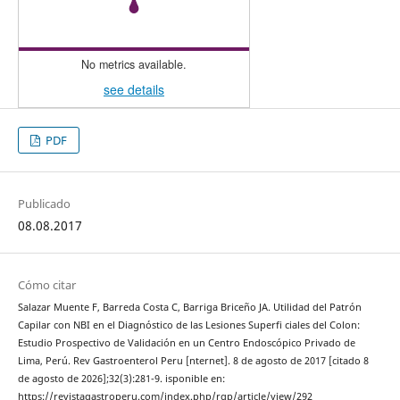
No metrics available.
see details
PDF
Publicado
08.08.2017
Cómo citar
Salazar Muente F, Barreda Costa C, Barriga Briceño JA. Utilidad del Patrón
Capilar con NBI en el Diagnóstico de las Lesiones Superfi ciales del Colon:
Estudio Prospectivo de Validación en un Centro Endoscópico Privado de
Lima, Perú. Rev Gastroenterol Peru [nternet]. 8 de agosto de 2017 [citado 8
de agosto de 2026];32(3):281-9. isponible en:
https://revistagastroperu.com/index.php/rgp/article/view/292