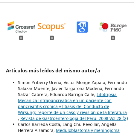
0
0
0
Artículos más leídos del mismo autor/a
Simón Yriberry Ureña, Victor Monge Zapata, Fernando
Salazar Muente, Javier Targarona Modena, Fernando
Salzar Cabrera, Eduardo Barriga Calle,
Litotripsia
Mecánica Intrapancreática en un paciente con
pancreatitis crónica y litiasis del Conducto de
Wirsung: reporte de un caso y revisión de la literatura
,
Revista de Gastroenterología del Perú: 2008 Vol 28 (2)
Carlos Barreda Costa, Lang Chu Revollar, Angella
Herrera Alzamora,
Meduloblastoma y meningioma