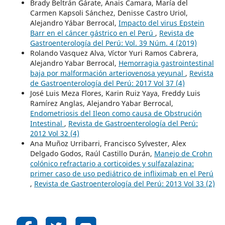
Brady Beltrán Gárate, Anais Camara, María del
Carmen Kapsoli Sánchez, Denisse Castro Uriol,
Alejandro Yábar Berrocal,
Impacto del virus Epstein
Barr en el cáncer gástrico en el Perú
,
Revista de
Gastroenterología del Perú: Vol. 39 Núm. 4 (2019)
Rolando Vasquez Alva, Víctor Yuri Ramos Cabrera,
Alejandro Yabar Berrocal,
Hemorragia gastrointestinal
baja por malformación arteriovenosa yeyunal
,
Revista
de Gastroenterología del Perú: 2017 Vol 37 (4)
José Luis Meza Flores, Karin Ruiz Yaya, Freddy Luis
Ramírez Anglas, Alejandro Yabar Berrocal,
Endometriosis del Ileon como causa de Obstrución
Intestinal
,
Revista de Gastroenterología del Perú:
2012 Vol 32 (4)
Ana Muñoz Urribarri, Francisco Sylvester, Alex
Delgado Godos, Raúl Castillo Durán,
Manejo de Crohn
colónico refractario a corticoides y sulfazalazina:
primer caso de uso pediátrico de infliximab en el Perú
,
Revista de Gastroenterología del Perú: 2013 Vol 33 (2)