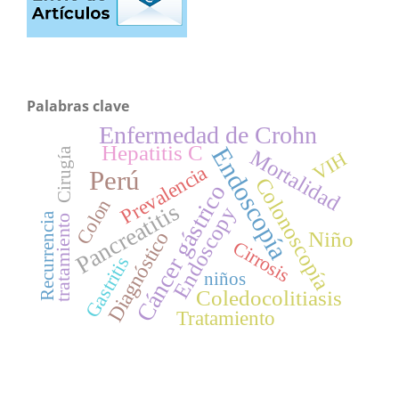
Palabras clave
Enfermedad de Crohn
Hepatitis C
Endoscopía
Cirugía
Mortalidad
VIH
Prevalencia
Perú
Colonoscopía
Cáncer gástrico
Colon
Pancreatitis
Endoscopy
Recurrencia
tratamiento
Niño
Diagnóstico
Cirrosis
Gastritis
niños
Coledocolitiasis
Tratamiento