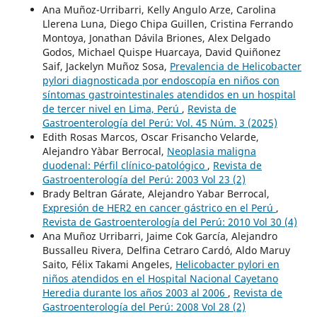
Ana Muñoz-Urribarri, Kelly Angulo Arze, Carolina
Llerena Luna, Diego Chipa Guillen, Cristina Ferrando
Montoya, Jonathan Dávila Briones, Alex Delgado
Godos, Michael Quispe Huarcaya, David Quiñonez
Saif, Jackelyn Muñoz Sosa,
Prevalencia de Helicobacter
pylori diagnosticada por endoscopía en niños con
síntomas gastrointestinales atendidos en un hospital
de tercer nivel en Lima, Perú
,
Revista de
Gastroenterología del Perú: Vol. 45 Núm. 3 (2025)
Edith Rosas Marcos, Oscar Frisancho Velarde,
Alejandro Yàbar Berrocal,
Neoplasia maligna
duodenal: Pérfil clínico-patológico
,
Revista de
Gastroenterología del Perú: 2003 Vol 23 (2)
Brady Beltran Gárate, Alejandro Yabar Berrocal,
Expresión de HER2 en cancer gástrico en el Perú
,
Revista de Gastroenterología del Perú: 2010 Vol 30 (4)
Ana Muñoz Urribarri, Jaime Cok García, Alejandro
Bussalleu Rivera, Delfina Cetraro Cardó, Aldo Maruy
Saito, Félix Takami Angeles,
Helicobacter pylori en
niños atendidos en el Hospital Nacional Cayetano
Heredia durante los años 2003 al 2006
,
Revista de
Gastroenterología del Perú: 2008 Vol 28 (2)