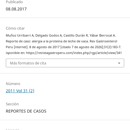
Publicado
08.08.2017
Cómo citar
Muñoz Urribarri A, Delgado Godos A, Castillo Durán R, Yábar Berrocal A.
Reporte de caso: alergia a la proteina de leche de vaca. Rev Gastroenterol
Peru [nternet]. 8 de agosto de 2017 [citado 7 de agosto de 2026];31(2):183-7.
isponible en: https://revistagastroperu.com/index.php/rgp/article/view/341
Más formatos de cita
Número
2011 Vol 31 (2)
Sección
REPORTES DE CASOS