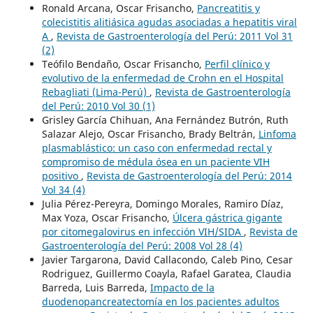
Ronald Arcana, Oscar Frisancho,
Pancreatitis y
colecistitis alitiásica agudas asociadas a hepatitis viral
A
,
Revista de Gastroenterología del Perú: 2011 Vol 31
(2)
Teófilo Bendaño, Oscar Frisancho,
Perfil clínico y
evolutivo de la enfermedad de Crohn en el Hospital
Rebagliati (Lima-Perú)
,
Revista de Gastroenterología
del Perú: 2010 Vol 30 (1)
Grisley García Chihuan, Ana Fernández Butrón, Ruth
Salazar Alejo, Oscar Frisancho, Brady Beltrán,
Linfoma
plasmablástico: un caso con enfermedad rectal y
compromiso de médula ósea en un paciente VIH
positivo
,
Revista de Gastroenterología del Perú: 2014
Vol 34 (4)
Julia Pérez-Pereyra, Domingo Morales, Ramiro Díaz,
Max Yoza, Oscar Frisancho,
Úlcera gástrica gigante
por citomegalovirus en infección VIH/SIDA
,
Revista de
Gastroenterología del Perú: 2008 Vol 28 (4)
Javier Targarona, David Callacondo, Caleb Pino, Cesar
Rodriguez, Guillermo Coayla, Rafael Garatea, Claudia
Barreda, Luis Barreda,
Impacto de la
duodenopancreatectomía en los pacientes adultos