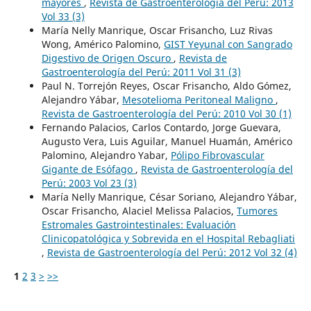
mayores
,
Revista de Gastroenterología del Perú: 2013
Vol 33 (3)
María Nelly Manrique, Oscar Frisancho, Luz Rivas
Wong, Américo Palomino,
GIST Yeyunal con Sangrado
Digestivo de Origen Oscuro
,
Revista de
Gastroenterología del Perú: 2011 Vol 31 (3)
Paul N. Torrejón Reyes, Oscar Frisancho, Aldo Gómez,
Alejandro Yábar,
Mesotelioma Peritoneal Maligno
,
Revista de Gastroenterología del Perú: 2010 Vol 30 (1)
Fernando Palacios, Carlos Contardo, Jorge Guevara,
Augusto Vera, Luis Aguilar, Manuel Huamán, Américo
Palomino, Alejandro Yabar,
Pólipo Fibrovascular
Gigante de Esófago
,
Revista de Gastroenterología del
Perú: 2003 Vol 23 (3)
María Nelly Manrique, César Soriano, Alejandro Yábar,
Oscar Frisancho, Alaciel Melissa Palacios,
Tumores
Estromales Gastrointestinales: Evaluación
Clinicopatológica y Sobrevida en el Hospital Rebagliati
,
Revista de Gastroenterología del Perú: 2012 Vol 32 (4)
1
2
3
>
>>