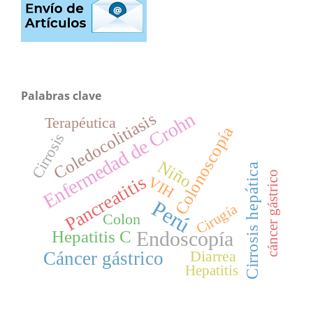
Palabras clave
Enfermedad de Crohn
Coledocolitiasis
Terapéutica
Colonoscopía
Cirrosis
Niño
Cirrosis hepática
cáncer gástrico
Pancreatitis
VIH
Perú
Cirugía
Colon
Hepatitis C
Endoscopía
Diarrea
Cáncer gástrico
Hepatitis