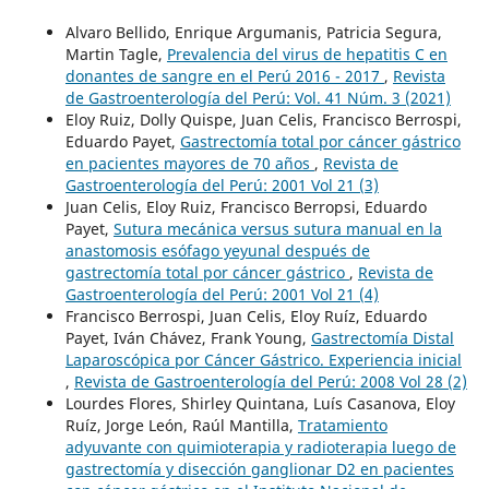
Alvaro Bellido, Enrique Argumanis, Patricia Segura,
Martin Tagle,
Prevalencia del virus de hepatitis C en
donantes de sangre en el Perú 2016 - 2017
,
Revista
de Gastroenterología del Perú: Vol. 41 Núm. 3 (2021)
Eloy Ruiz, Dolly Quispe, Juan Celis, Francisco Berrospi,
Eduardo Payet,
Gastrectomía total por cáncer gástrico
en pacientes mayores de 70 años
,
Revista de
Gastroenterología del Perú: 2001 Vol 21 (3)
Juan Celis, Eloy Ruiz, Francisco Berropsi, Eduardo
Payet,
Sutura mecánica versus sutura manual en la
anastomosis esófago yeyunal después de
gastrectomía total por cáncer gástrico
,
Revista de
Gastroenterología del Perú: 2001 Vol 21 (4)
Francisco Berrospi, Juan Celis, Eloy Ruíz, Eduardo
Payet, Iván Chávez, Frank Young,
Gastrectomía Distal
Laparoscópica por Cáncer Gástrico. Experiencia inicial
,
Revista de Gastroenterología del Perú: 2008 Vol 28 (2)
Lourdes Flores, Shirley Quintana, Luís Casanova, Eloy
Ruíz, Jorge León, Raúl Mantilla,
Tratamiento
adyuvante con quimioterapia y radioterapia luego de
gastrectomía y disección ganglionar D2 en pacientes