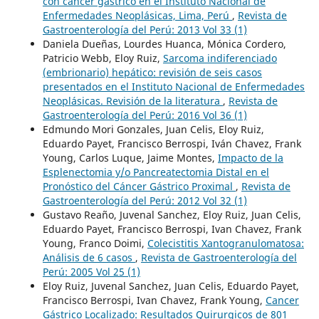
con cáncer gástrico en el Instituto Nacional de
Enfermedades Neoplásicas, Lima, Perú
,
Revista de
Gastroenterología del Perú: 2013 Vol 33 (1)
Daniela Dueñas, Lourdes Huanca, Mónica Cordero,
Patricio Webb, Eloy Ruiz,
Sarcoma indiferenciado
(embrionario) hepático: revisión de seis casos
presentados en el Instituto Nacional de Enfermedades
Neoplásicas. Revisión de la literatura
,
Revista de
Gastroenterología del Perú: 2016 Vol 36 (1)
Edmundo Mori Gonzales, Juan Celis, Eloy Ruiz,
Eduardo Payet, Francisco Berrospi, Iván Chavez, Frank
Young, Carlos Luque, Jaime Montes,
Impacto de la
Esplenectomia y/o Pancreatectomia Distal en el
Pronóstico del Cáncer Gástrico Proximal
,
Revista de
Gastroenterología del Perú: 2012 Vol 32 (1)
Gustavo Reaño, Juvenal Sanchez, Eloy Ruiz, Juan Celis,
Eduardo Payet, Francisco Berrospi, Ivan Chavez, Frank
Young, Franco Doimi,
Colecistitis Xantogranulomatosa:
Análisis de 6 casos
,
Revista de Gastroenterología del
Perú: 2005 Vol 25 (1)
Eloy Ruiz, Juvenal Sanchez, Juan Celis, Eduardo Payet,
Francisco Berrospi, Ivan Chavez, Frank Young,
Cancer
Gástrico Localizado: Resultados Quirurgicos de 801