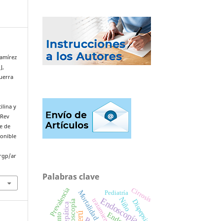
Ramírez
J,
uerra
ilina y
 Rev
e de
ponible
rgp/ar
Palabras clave
Prevalencia
Cirrosis
Mortalidad
Pediatría
Niño
Endoscopía
tratamiento
Dispepsia
Colonoscopía
Perú