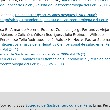
guez Ulloa, Oscar Frisancho Velarde,
Valoración de las Indicacione
a de Cáncer de Colon
,
Revista de Gastroenterología del Perú: 2011 
 Sánchez,
Helicobacter pylori 25 años después (1983 -2008):
Diagnóstico y Tratamiento
,
Revista de Gastroenterología del Perú:
roa B., Armando Moreno, Eduardo Zumaeta, Jorge Ferrandíz, Aleja
 Alejandro Colichón, Wilson Rodriguez, Julio Espinoza, Wilfredo
érez, José Tello Rodriguez, Jesús Valdez H., Héctor Paucar Sotoma
anticuerpos al virus de la Hepatitis C en personal de salud en el P
4 Vol 24 (1)
evista de Gastroenterología del Perú: 2006 Vol 26 (2)
i en el Perú: Cambios en el tiempo en su prevalencia y relación con
roenterología del Perú: 2003 Vol 23 (1)
Copyright
2022
Sociedad de Gastroenterología del Perú
. Lima, Perú