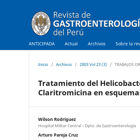
ANTICIPADA
Actual
Archivos
Sobre la re
Inicio
/
Archivos
/
2003 Vol 23 (3)
/
TRABAJOS OR
Tratamiento del Helicobact
Claritromicina en esquemas
Wilson Rodríguez
Hospital Militar Central – Dpto. de Gastroenterología
Arturo Pareja Cruz