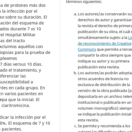
términos siguientes:
ba de protones más dos
 la infección por el
Los autores/as conservarán su
so sobre su duración. El
derechos de autor y garantizar
icación del esquema de
la revista el derecho de primer
ados durante 7 vs 10
publicación de su obra, el cuál 
l Hospital Militar
simultáneamente sujeto a la
Li
as del tracto
de reconocimiento de Creative
Excluimos aquéllos con
Commons
que permite a terce
biopsias para la prueba de
compartir la obra siempre que 
Empleamos
indique su autor y su primera
7 días versus 10 días.
publicación esta revista.
ado el tratamiento, y
Los autores/as podrán adopta
iferenciar las
otros acuerdos de licencia no
susceptibilidad a
exclusiva de distribución de la
ntes en cada grupo. En
versión de la obra publicada (p. 
En varios pacientes en
depositarla en un archivo tele
pa que la inicial. El
institucional o publicarla en un
claritromicina.
volumen monográfico) siempr
se indique la publicación inicial
car la infección por el
esta revista.
 80%. El esquema de 7 y 10
Se permite y recomienda a los
s pacientes.
autores/as difundir su obra a t