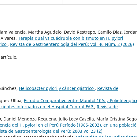
liam Valencia, Martha Agudelo, David Restrepo, Camilo Díaz, Iorda
 Álvarez,
Terapia dual vs cuádruple con bismuto en H. pylori
rico
,
Revista de Gastroenterología del Perú: Vol. 46 Núm. 2 (2026)
artículo.
 Sánchez,
Helicobacter pylori y cáncer gástrico
,
Revista de
)
guez Ulloa,
Estudio Comparativo entre Manitol 10% y Polietilenglic
cientes internados en el Hospital Central FAP
,
Revista de
)
, Daniel Mendoza Requena, Julio Leey Casella, María Cristina Sego
lencia del H. pylori en el Perú Período (1985-2002), en una poblaci
ista de Gastroenterología del Perú: 2003 Vol 23 (2)