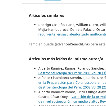
Artículos similares
Rodrigo Castaño-Llano, William Otero, Wil
Mejia-Kambourova, Daniela Palacio, Óscar
recurrente: ensayo aleatorizado multicént
También puede {advancedSearchLink} para este 
Artículos más leídos del mismo autor/a
Alberto Ramírez Ramos, Rolando Sánchez
Gastroenterología del Perú: 2008 Vol 28 (3
Alfonso Chacaltana Mendoza, Carlos Rodrí
en la Preparación para Colonoscopia en pa
Gastroenterología del Perú: 2008 Vol 28 (2
Alberto Ramírez Ramos, Erick Chinga Alayo
Castro, César Otoya,
Variación de la preva
de nivel socioeconómico medio y alto
,
Rev