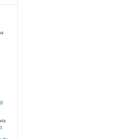
na
ol
via
ón