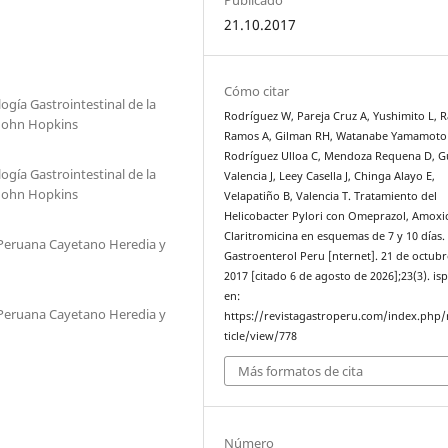
21.10.2017
Cómo citar
gía Gastrointestinal de la
Rodríguez W, Pareja Cruz A, Yushimito L, 
 John Hopkins
Ramos A, Gilman RH, Watanabe Yamamoto 
Rodríguez Ulloa C, Mendoza Requena D, G
gía Gastrointestinal de la
Valencia J, Leey Casella J, Chinga Alayo E,
 John Hopkins
Velapatiño B, Valencia T. Tratamiento del
Helicobacter Pylori con Omeprazol, Amoxic
Claritromicina en esquemas de 7 y 10 días.
d Peruana Cayetano Heredia y
Gastroenterol Peru [nternet]. 21 de octubr
2017 [citado 6 de agosto de 2026];23(3). is
en:
d Peruana Cayetano Heredia y
https://revistagastroperu.com/index.php/
ticle/view/778
Más formatos de cita
Número