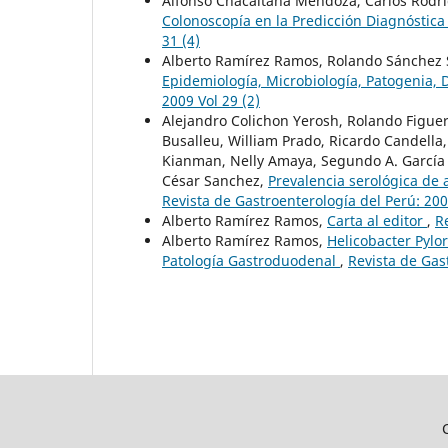
Alfonso Chacaltana Mendoza, Carlos Rodrí
Colonoscopía en la Predicción Diagnóstic
31 (4)
Alberto Ramírez Ramos, Rolando Sánchez
Epidemiología, Microbiología, Patogenia, 
2009 Vol 29 (2)
Alejandro Colichon Yerosh, Rolando Figue
Busalleu, William Prado, Ricardo Candella,
Kianman, Nelly Amaya, Segundo A. García P
César Sanchez,
Prevalencia serológica de 
Revista de Gastroenterología del Perú: 200
Alberto Ramírez Ramos,
Carta al editor
,
R
Alberto Ramírez Ramos,
Helicobacter Pylor
Patología Gastroduodenal
,
Revista de Gast