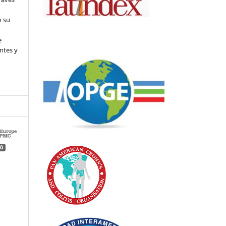
n su
l
e
ntes y
0