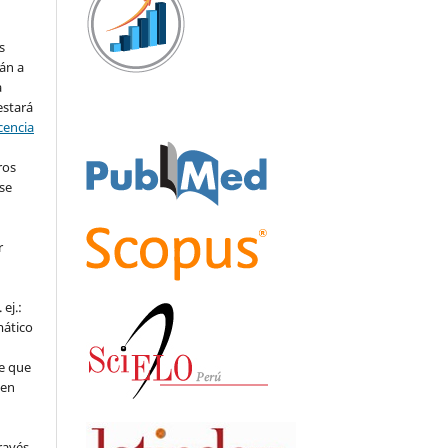
s
án a
a
estará
cencia
ros
se
r
ej.:
mático
e que
 en
ravés