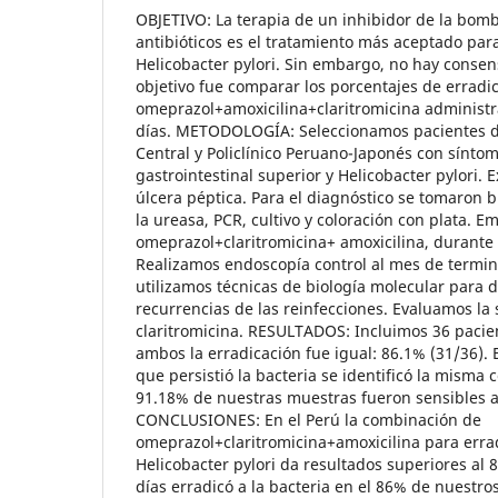
OBJETIVO: La terapia de un inhibidor de la bom
antibióticos es el tratamiento más aceptado para
Helicobacter pylori. Sin embargo, no hay consen
objetivo fue comparar los porcentajes de errad
omeprazol+amoxicilina+claritromicina administr
días. METODOLOGÍA: Seleccionamos pacientes de
Central y Policlínico Peruano-Japonés con síntom
gastrointestinal superior y Helicobacter pylori. 
úlcera péptica. Para el diagnóstico se tomaron 
la ureasa, PCR, cultivo y coloración con plata. 
omeprazol+claritromicina+ amoxicilina, durante 
Realizamos endoscopía control al mes de termin
utilizamos técnicas de biología molecular para d
recurrencias de las reinfecciones. Evaluamos la 
claritromicina. RESULTADOS: Incluimos 36 pacie
ambos la erradicación fue igual: 86.1% (31/36). 
que persistió la bacteria se identificó la misma ce
91.18% de nuestras muestras fueron sensibles a 
CONCLUSIONES: En el Perú la combinación de
omeprazol+claritromicina+amoxicilina para erradi
Helicobacter pylori da resultados superiores al
días erradicó a la bacteria en el 86% de nuestro