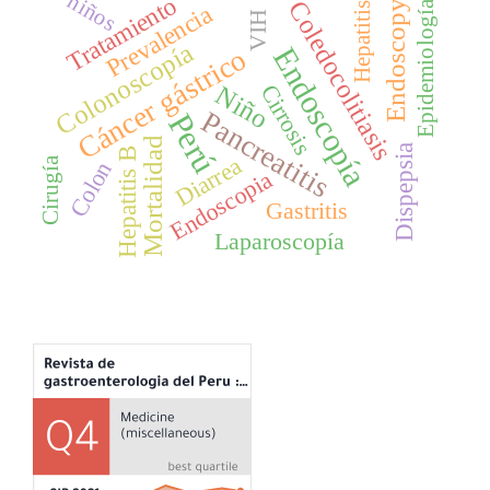
niños
Tratamiento
Coledocolitiasis
Endoscopy
Epidemiología
Prevalencia
Hepatitis
VIH
Colonoscopía
Endoscopía
Cáncer gástrico
Cirrosis
Niño
Pancreatitis
Perú
Mortalidad
Dispepsia
Hepatitis B
Diarrea
Cirugía
Colon
Endoscopia
Gastritis
Laparoscopía