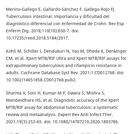
Merino-Gallego E, Gallardo-Sánchez F, Gallego-Rojo FJ.
Tuberculosis intestinal: importancia y dificultad del
diagnóstico diferencial con enfermedad de Crohn. Rev Esp
Enferm Dig. 2018;110(10):650-7. doi:
10.17235/reed.2018.5184/2017.
Kohli M, Schiller I, Dendukuri N, Yao M, Dheda K, Denkinger
CM, et al. Xpert MTB/RIF Ultra and Xpert MTB/RIF assays for
extrapulmonary tuberculosis and rifampicin resistance in
adults. Cochrane Database Syst Rev. 2021;1:CD012768. doi:
10.1002/14651858.CD012768.pub2.
Sharma V, Soni H, Kumar-M P, Dawra S, Mishra S,
Mandavdhare HS, et al. Diagnostic accuracy of the Xpert
MTB/RIF assay for abdominal tuberculosis: a systematic
review and metaanalysis. Expert Rev Anti Infect Ther.
2021;19(3):253-65. doi: 10.1080/14787210.2020.1803786.