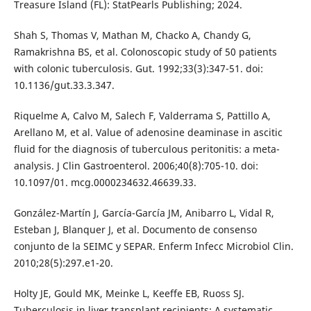
Treasure Island (FL): StatPearls Publishing; 2024.
Shah S, Thomas V, Mathan M, Chacko A, Chandy G,
Ramakrishna BS, et al. Colonoscopic study of 50 patients
with colonic tuberculosis. Gut. 1992;33(3):347-51. doi:
10.1136/gut.33.3.347.
Riquelme A, Calvo M, Salech F, Valderrama S, Pattillo A,
Arellano M, et al. Value of adenosine deaminase in ascitic
fluid for the diagnosis of tuberculous peritonitis: a meta-
analysis. J Clin Gastroenterol. 2006;40(8):705-10. doi:
10.1097/01. mcg.0000234632.46639.33.
González-Martín J, García-García JM, Anibarro L, Vidal R,
Esteban J, Blanquer J, et al. Documento de consenso
conjunto de la SEIMC y SEPAR. Enferm Infecc Microbiol Clin.
2010;28(5):297.e1-20.
Holty JE, Gould MK, Meinke L, Keeffe EB, Ruoss SJ.
Tuberculosis in liver transplant recipients: A systematic