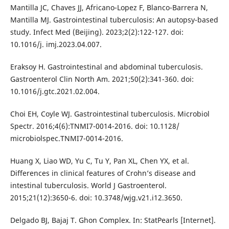
Mantilla JC, Chaves JJ, Africano-Lopez F, Blanco-Barrera N,
Mantilla MJ. Gastrointestinal tuberculosis: An autopsy-based
study. Infect Med (Beijing). 2023;2(2):122-127. doi:
10.1016/j. imj.2023.04.007.
Eraksoy H. Gastrointestinal and abdominal tuberculosis.
Gastroenterol Clin North Am. 2021;50(2):341-360. doi:
10.1016/j.gtc.2021.02.004.
Choi EH, Coyle WJ. Gastrointestinal tuberculosis. Microbiol
Spectr. 2016;4(6):TNMI7-0014-2016. doi: 10.1128/
microbiolspec.TNMI7-0014-2016.
Huang X, Liao WD, Yu C, Tu Y, Pan XL, Chen YX, et al.
Differences in clinical features of Crohn’s disease and
intestinal tuberculosis. World J Gastroenterol.
2015;21(12):3650-6. doi: 10.3748/wjg.v21.i12.3650.
Delgado BJ, Bajaj T. Ghon Complex. In: StatPearls [Internet].