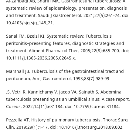
Al-Zanbagi AB, Shariff MK. Gastrointestinal tuberculosis: A
systematic review of epidemiology, presentation, diagnosis
and treatment. Saudi J Gastroenterol. 2021;27(5):261-74. doi:
10.4103/sjg.sjg_148_21.
Sanai FM, Bzeizi KI. Systematic review: Tuberculosis
peritonitis–presenting features, diagnostic strategies and
treatment. Aliment Pharmacol Ther. 2005;22(8):685-700. doi:
10.1111/j.1365-2036.2005.02645.x.
Marshall JB. Tuberculosis of the gastrointestinal tract and
peritoneum. Am J Gastroenterol. 1993;88(7):989-99
.5. Vetri R, Kannichamy V, Jacob VA, Sainath S. Abdominal
tuberculosis presenting as an umbilical sinus: A case report.
Cureus. 2022;14(11):e31184. doi: 10.7759/cureus.31184.
Pezzella AT. History of pulmonary tuberculosis. Thorac Surg
Clin. 2019;29(1):1-17. doi: 10.1016/j.thorsurg.2018.09.002.