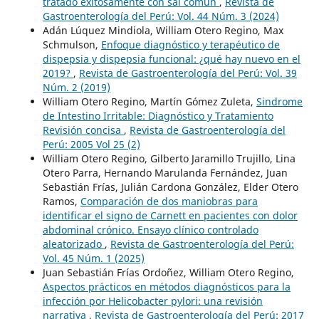
tratado exitosamente con sal común
,
Revista de
Gastroenterología del Perú: Vol. 44 Núm. 3 (2024)
Adán Lúquez Mindiola, William Otero Regino, Max
Schmulson,
Enfoque diagnóstico y terapéutico de
dispepsia y dispepsia funcional: ¿qué hay nuevo en el
2019?
,
Revista de Gastroenterología del Perú: Vol. 39
Núm. 2 (2019)
William Otero Regino, Martín Gómez Zuleta,
Sindrome
de Intestino Irritable: Diagnóstico y Tratamiento
Revisión concisa
,
Revista de Gastroenterología del
Perú: 2005 Vol 25 (2)
William Otero Regino, Gilberto Jaramillo Trujillo, Lina
Otero Parra, Hernando Marulanda Fernández, Juan
Sebastián Frías, Julián Cardona González, Elder Otero
Ramos,
Comparación de dos maniobras para
identificar el signo de Carnett en pacientes con dolor
abdominal crónico. Ensayo clínico controlado
aleatorizado
,
Revista de Gastroenterología del Perú:
Vol. 45 Núm. 1 (2025)
Juan Sebastián Frías Ordoñez, William Otero Regino,
Aspectos prácticos en métodos diagnósticos para la
infección por Helicobacter pylori: una revisión
narrativa
,
Revista de Gastroenterología del Perú: 2017