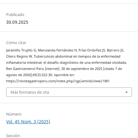
Publicado
30.09.2025
Cómo citar
Jaramillo Trujillo G, Marulanda Fernández H, Frías Ordoñez JS, Barrero JS,
Otero Regino W. Tuberculosis abdominal en tiempos de la enfermedad
inflamatoria intestinal: el desafío diagnóstico de una enfermedad olvidada.
Rev Gastroenterol Peru [nternet]. 30 de septiembre de 2025 [citado 7 de
agosto de 2026];45(3):322-30. isponible en:
https://revistagastroperu.com/index.php/rgp/article/view/1981
Más formatos de cita
Número
Vol. 45 Núm. 3 (2025)
Sección