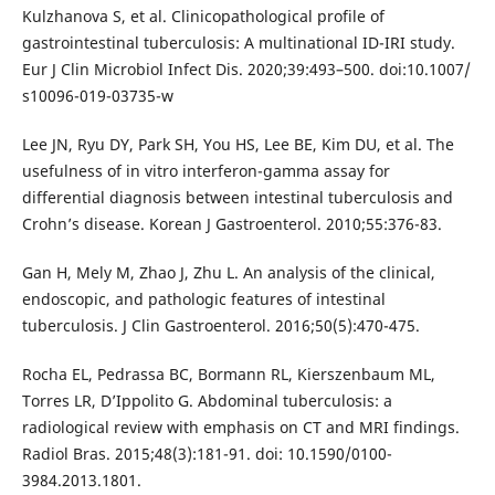
Kulzhanova S, et al. Clinicopathological profile of
gastrointestinal tuberculosis: A multinational ID-IRI study.
Eur J Clin Microbiol Infect Dis. 2020;39:493–500. doi:10.1007/
s10096-019-03735-w
Lee JN, Ryu DY, Park SH, You HS, Lee BE, Kim DU, et al. The
usefulness of in vitro interferon-gamma assay for
differential diagnosis between intestinal tuberculosis and
Crohn’s disease. Korean J Gastroenterol. 2010;55:376-83.
Gan H, Mely M, Zhao J, Zhu L. An analysis of the clinical,
endoscopic, and pathologic features of intestinal
tuberculosis. J Clin Gastroenterol. 2016;50(5):470-475.
Rocha EL, Pedrassa BC, Bormann RL, Kierszenbaum ML,
Torres LR, D’Ippolito G. Abdominal tuberculosis: a
radiological review with emphasis on CT and MRI findings.
Radiol Bras. 2015;48(3):181-91. doi: 10.1590/0100-
3984.2013.1801.