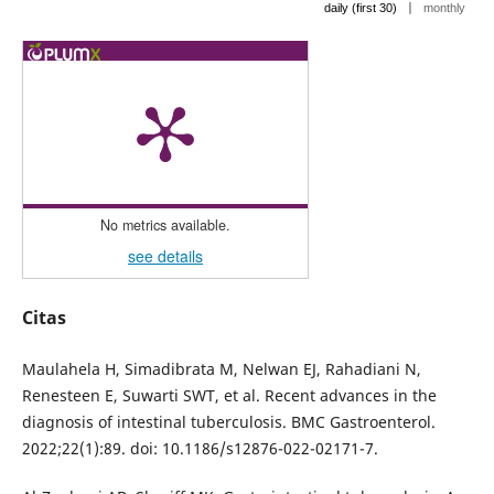
|
daily (first 30)
monthly
No metrics available.
see details
Citas
Maulahela H, Simadibrata M, Nelwan EJ, Rahadiani N,
Renesteen E, Suwarti SWT, et al. Recent advances in the
diagnosis of intestinal tuberculosis. BMC Gastroenterol.
2022;22(1):89. doi: 10.1186/s12876-022-02171-7.