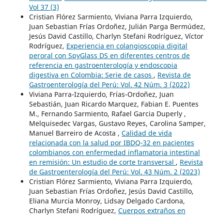
Vol 37 (3)
Cristian Flórez Sarmiento, Viviana Parra Izquierdo,
Juan Sebastian Frías Ordoñez, Julián Parga Bermúdez,
Jesús David Castillo, Charlyn Stefani Rodríguez, Víctor
Rodríguez,
Experiencia en colangioscopia digital
peroral con SpyGlass DS en diferentes centros de
referencia en gastroenterología y endoscopia
digestiva en Colombia: Serie de casos
,
Revista de
Gastroenterología del Perú: Vol. 42 Núm. 3 (2022)
Viviana Parra-Izquierdo, Frías-Ordoñez, Juan
Sebastián, Juan Ricardo Marquez, Fabian E. Puentes
M., Fernando Sarmiento, Rafael Garcia Duperly ,
Melquisedec Vargas, Gustavo Reyes, Carolina Samper,
Manuel Barreiro de Acosta ,
Calidad de vida
relacionada con la salud por IBDQ-32 en pacientes
colombianos con enfermedad inflamatoria intestinal
en remisión: Un estudio de corte transversal
,
Revista
de Gastroenterología del Perú: Vol. 43 Núm. 2 (2023)
Cristian Flórez Sarmiento, Viviana Parra Izquierdo,
Juan Sebastian Frías Ordoñez, Jesús David Castillo,
Eliana Murcia Monroy, Lidsay Delgado Cardona,
Charlyn Stefani Rodríguez,
Cuerpos extraños en