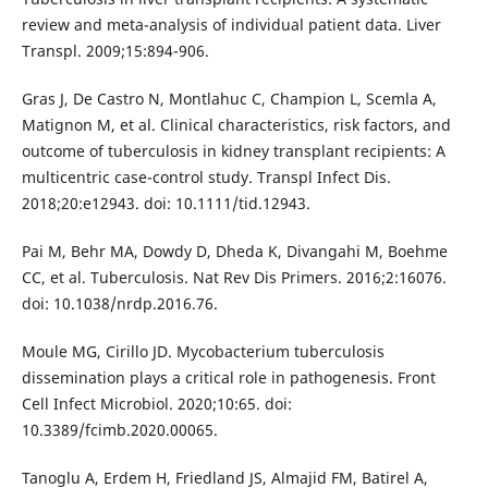
review and meta-analysis of individual patient data. Liver
Transpl. 2009;15:894-906.
Gras J, De Castro N, Montlahuc C, Champion L, Scemla A,
Matignon M, et al. Clinical characteristics, risk factors, and
outcome of tuberculosis in kidney transplant recipients: A
multicentric case-control study. Transpl Infect Dis.
2018;20:e12943. doi: 10.1111/tid.12943.
Pai M, Behr MA, Dowdy D, Dheda K, Divangahi M, Boehme
CC, et al. Tuberculosis. Nat Rev Dis Primers. 2016;2:16076.
doi: 10.1038/nrdp.2016.76.
Moule MG, Cirillo JD. Mycobacterium tuberculosis
dissemination plays a critical role in pathogenesis. Front
Cell Infect Microbiol. 2020;10:65. doi:
10.3389/fcimb.2020.00065.
Tanoglu A, Erdem H, Friedland JS, Almajid FM, Batirel A,