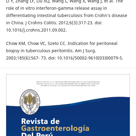
Li Y, Zhang LF, Liu XQ, Wang L, Wang X, Wang J, et al. The
role of in vitro interferon-gamma release assay in
differentiating intestinal tuberculosis from Crohn’s disease
in China. J Crohns Colitis. 2012;6(3):317-23. doi:
10.1016/j.crohns.2011.09.002.
Chow KM, Chow VC, Szeto CC. Indication for peritoneal
biopsy in tuberculous peritonitis. Am J Surg.
2003;185(6):567- 73. doi: 10.1016/S0002‑9610(03)00079‑5.