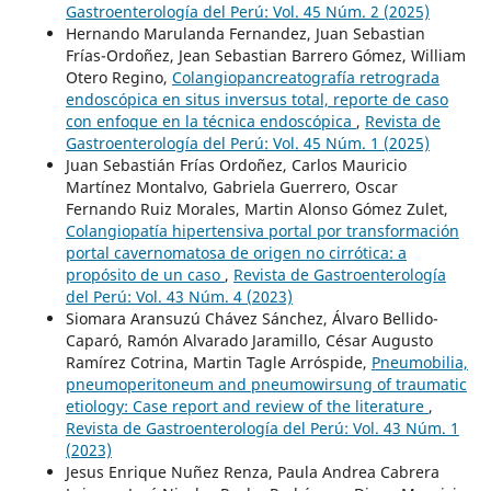
Gastroenterología del Perú: Vol. 45 Núm. 2 (2025)
Hernando Marulanda Fernandez, Juan Sebastian
Frías-Ordoñez, Jean Sebastian Barrero Gómez, William
Otero Regino,
Colangiopancreatografía retrograda
endoscópica en situs inversus total, reporte de caso
con enfoque en la técnica endoscópica
,
Revista de
Gastroenterología del Perú: Vol. 45 Núm. 1 (2025)
Juan Sebastián Frías Ordoñez, Carlos Mauricio
Martínez Montalvo, Gabriela Guerrero, Oscar
Fernando Ruiz Morales, Martin Alonso Gómez Zulet,
Colangiopatía hipertensiva portal por transformación
portal cavernomatosa de origen no cirrótica: a
propósito de un caso
,
Revista de Gastroenterología
del Perú: Vol. 43 Núm. 4 (2023)
Siomara Aransuzú Chávez Sánchez, Álvaro Bellido-
Caparó, Ramón Alvarado Jaramillo, César Augusto
Ramírez Cotrina, Martin Tagle Arróspide,
Pneumobilia,
pneumoperitoneum and pneumowirsung of traumatic
etiology: Case report and review of the literature
,
Revista de Gastroenterología del Perú: Vol. 43 Núm. 1
(2023)
Jesus Enrique Nuñez Renza, Paula Andrea Cabrera