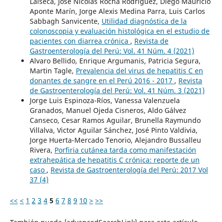
Laiseca, José Nicolas Rocha Rodríguez, Diego Mauricio
Aponte Marín, Jorge Alexis Medina Parra, Luis Carlos
Sabbagh Sanvicente,
Utilidad diagnóstica de la
colonoscopia y evaluación histológica en el estudio de
pacientes con diarrea crónica
,
Revista de
Gastroenterología del Perú: Vol. 41 Núm. 4 (2021)
Alvaro Bellido, Enrique Argumanis, Patricia Segura,
Martin Tagle,
Prevalencia del virus de hepatitis C en
donantes de sangre en el Perú 2016 - 2017
,
Revista
de Gastroenterología del Perú: Vol. 41 Núm. 3 (2021)
Jorge Luis Espinoza-Ríos, Vanessa Valenzuela
Granados, Manuel Ojeda Cisneros, Aldo Gálvez
Canseco, Cesar Ramos Aguilar, Brunella Raymundo
Villalva, Victor Aguilar Sánchez, José Pinto Valdivia,
Jorge Huerta-Mercado Tenorio, Alejandro Bussalleu
Rivera,
Porfiria cutánea tarda como manifestación
extrahepática de hepatitis C crónica: reporte de un
caso
,
Revista de Gastroenterología del Perú: 2017 Vol
37 (4)
<<
<
1
2
3
4
5
6
7
8
9
10
>
>>