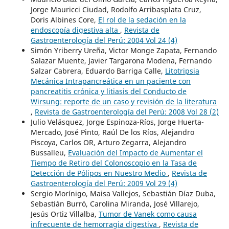
Jorge Mauricci Ciudad, Rodolfo Arribasplata Cruz,
Doris Albines Core,
El rol de la sedación en la
endoscopía digestiva alta
,
Revista de
Gastroenterología del Perú: 2004 Vol 24 (4)
Simón Yriberry Ureña, Victor Monge Zapata, Fernando
Salazar Muente, Javier Targarona Modena, Fernando
Salzar Cabrera, Eduardo Barriga Calle,
Litotripsia
Mecánica Intrapancreática en un paciente con
pancreatitis crónica y litiasis del Conducto de
Wirsung: reporte de un caso y revisión de la literatura
,
Revista de Gastroenterología del Perú: 2008 Vol 28 (2)
Julio Velásquez, Jorge Espinoza-Ríos, Jorge Huerta-
Mercado, José Pinto, Raúl De los Ríos, Alejandro
Piscoya, Carlos OR, Arturo Zegarra, Alejandro
Bussalleu,
Evaluación del Impacto de Aumentar el
Tiempo de Retiro del Colonoscopio en la Tasa de
Detección de Pólipos en Nuestro Medio
,
Revista de
Gastroenterología del Perú: 2009 Vol 29 (4)
Sergio Morínigo, Maisa Vallejos, Sebastián Díaz Duba,
Sebastián Burró, Carolina Miranda, José Villarejo,
Jesús Ortiz Villalba,
Tumor de Vanek como causa
infrecuente de hemorragia digestiva
,
Revista de