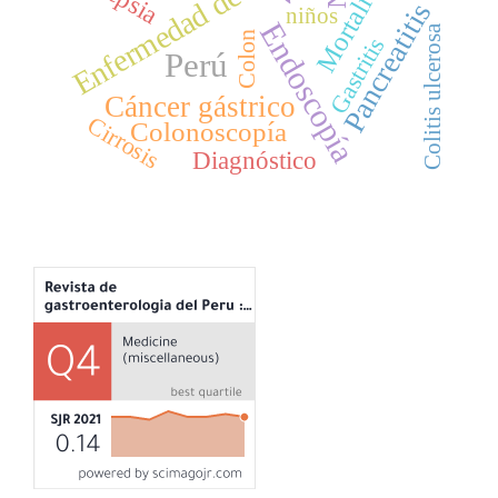
Enfermedad de Crohn
Mortalidad
Pancreatitis
niños
Endoscopía
Colitis ulcerosa
Colon
Gastritis
Perú
Cáncer gástrico
Cirrosis
Colonoscopía
Diagnóstico