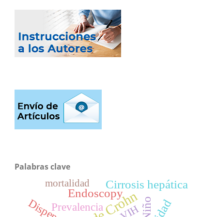
Palabras clave
Cirrosis hepática
mortalidad
Endoscopy
Niño
Dispepsia
Prevalencia
VIH