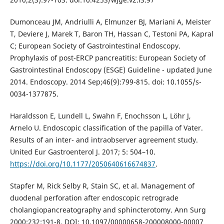
Dumonceau JM, Andriulli A, Elmunzer BJ, Mariani A, Meister
T, Deviere J, Marek T, Baron TH, Hassan C, Testoni PA, Kapral
C; European Society of Gastrointestinal Endoscopy.
Prophylaxis of post-ERCP pancreatitis: European Society of
Gastrointestinal Endoscopy (ESGE) Guideline - updated June
2014. Endoscopy. 2014 Sep;46(9):799-815. doi: 10.1055/s-
0034-1377875.
Haraldsson E, Lundell L, Swahn F, Enochsson L, Löhr J,
Arnelo U. Endoscopic classification of the papilla of Vater.
Results of an inter- and intraobserver agreement study.
United Eur Gastroenterol J. 2017; 5: 504–10.
https://doi.org/10.1177/2050640616674837
.
Stapfer M, Rick Selby R, Stain SC, et al. Management of
duodenal perforation after endoscopic retrograde
cholangiopancreatography and sphincterotomy. Ann Surg
2000;232:191-8. DOI: 10.1097/00000658-200008000-00007