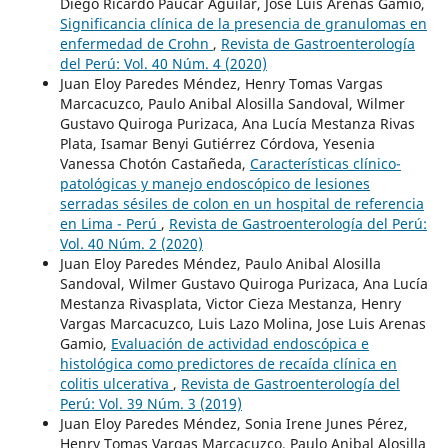
Diego Ricardo Paucar Aguilar, José Luis Arenas Gamio,
Significancia clínica de la presencia de granulomas en
enfermedad de Crohn
,
Revista de Gastroenterología
del Perú: Vol. 40 Núm. 4 (2020)
Juan Eloy Paredes Méndez, Henry Tomas Vargas
Marcacuzco, Paulo Anibal Alosilla Sandoval, Wilmer
Gustavo Quiroga Purizaca, Ana Lucía Mestanza Rivas
Plata, Isamar Benyi Gutiérrez Córdova, Yesenia
Vanessa Chotón Castañeda,
Características clínico-
patológicas y manejo endoscópico de lesiones
serradas sésiles de colon en un hospital de referencia
en Lima - Perú
,
Revista de Gastroenterología del Perú:
Vol. 40 Núm. 2 (2020)
Juan Eloy Paredes Méndez, Paulo Anibal Alosilla
Sandoval, Wilmer Gustavo Quiroga Purizaca, Ana Lucía
Mestanza Rivasplata, Victor Cieza Mestanza, Henry
Vargas Marcacuzco, Luis Lazo Molina, Jose Luis Arenas
Gamio,
Evaluación de actividad endoscópica e
histológica como predictores de recaída clínica en
colitis ulcerativa
,
Revista de Gastroenterología del
Perú: Vol. 39 Núm. 3 (2019)
Juan Eloy Paredes Méndez, Sonia Irene Junes Pérez,
Henry Tomas Vargas Marcacuzco, Paulo Anibal Alosilla