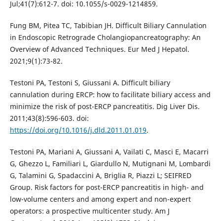
Jul;41(7):612-7. doi: 10.1055/s-0029-1214859.
Fung BM, Pitea TC, Tabibian JH. Difficult Biliary Cannulation
in Endoscopic Retrograde Cholangiopancreatography: An
Overview of Advanced Techniques. Eur Med J Hepatol.
2021;9(1):73-82.
Testoni PA, Testoni S, Giussani A. Difficult biliary
cannulation during ERCP: how to facilitate biliary access and
minimize the risk of post-ERCP pancreatitis. Dig Liver Dis.
2011;43(8):596-603. doi:
https://doi.org/10.1016/j.dld.2011.01.019
.
Testoni PA, Mariani A, Giussani A, Vailati C, Masci E, Macarri
G, Ghezzo L, Familiari L, Giardullo N, Mutignani M, Lombardi
G, Talamini G, Spadaccini A, Briglia R, Piazzi L; SEIFRED
Group. Risk factors for post-ERCP pancreatitis in high- and
low-volume centers and among expert and non-expert
operators: a prospective multicenter study. Am J