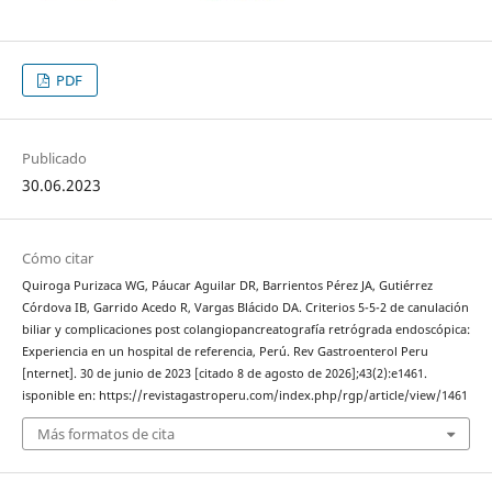
PDF
Publicado
30.06.2023
Cómo citar
Quiroga Purizaca WG, Páucar Aguilar DR, Barrientos Pérez JA, Gutiérrez
Córdova IB, Garrido Acedo R, Vargas Blácido DA. Criterios 5-5-2 de canulación
biliar y complicaciones post colangiopancreatografía retrógrada endoscópica:
Experiencia en un hospital de referencia, Perú. Rev Gastroenterol Peru
[nternet]. 30 de junio de 2023 [citado 8 de agosto de 2026];43(2):e1461.
isponible en: https://revistagastroperu.com/index.php/rgp/article/view/1461
Más formatos de cita