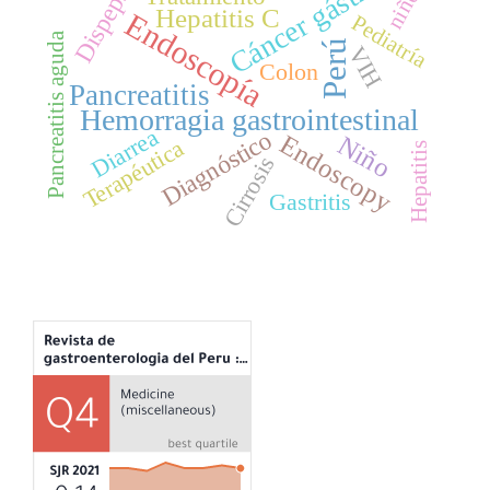
Cáncer gástrico
Dispepsia
niños
Hepatitis C
Endoscopía
Pediatría
Pancreatitis aguda
Perú
VIH
Colon
Pancreatitis
Hemorragia gastrointestinal
Diarrea
Diagnóstico
Endoscopy
Niño
Terapéutica
Hepatitis
Cirrosis
Gastritis