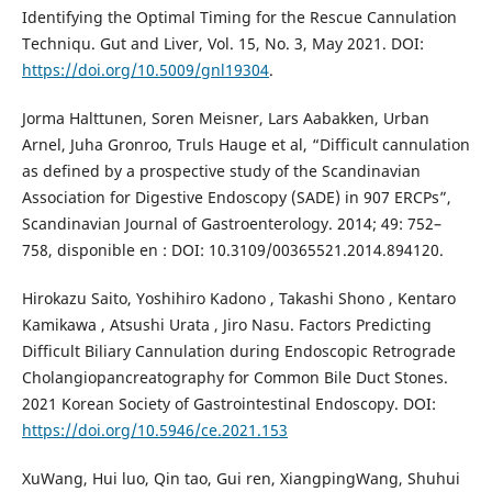
Identifying the Optimal Timing for the Rescue Cannulation
Techniqu. Gut and Liver, Vol. 15, No. 3, May 2021. DOI:
https://doi.org/10.5009/gnl19304
.
Jorma Halttunen, Soren Meisner, Lars Aabakken, Urban
Arnel, Juha Gronroo, Truls Hauge et al, “Difficult cannulation
as defined by a prospective study of the Scandinavian
Association for Digestive Endoscopy (SADE) in 907 ERCPs”,
Scandinavian Journal of Gastroenterology. 2014; 49: 752–
758, disponible en : DOI: 10.3109/00365521.2014.894120.
Hirokazu Saito, Yoshihiro Kadono , Takashi Shono , Kentaro
Kamikawa , Atsushi Urata , Jiro Nasu. Factors Predicting
Difficult Biliary Cannulation during Endoscopic Retrograde
Cholangiopancreatography for Common Bile Duct Stones.
2021 Korean Society of Gastrointestinal Endoscopy. DOI:
https://doi.org/10.5946/ce.2021.153
XuWang, Hui luo, Qin tao, Gui ren, XiangpingWang, Shuhui