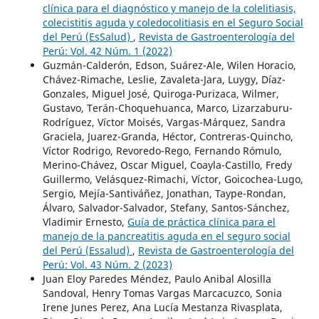
clínica para el diagnóstico y manejo de la colelitiasis,
colecistitis aguda y coledocolitiasis en el Seguro Social
del Perú (EsSalud)
,
Revista de Gastroenterología del
Perú: Vol. 42 Núm. 1 (2022)
Guzmán-Calderón, Edson, Suárez-Ale, Wilen Horacio,
Chávez-Rimache, Leslie, Zavaleta-Jara, Luygy, Díaz-
Gonzales, Miguel José, Quiroga-Purizaca, Wilmer,
Gustavo, Terán-Choquehuanca, Marco, Lizarzaburu-
Rodríguez, Víctor Moisés, Vargas-Márquez, Sandra
Graciela, Juarez-Granda, Héctor, Contreras-Quincho,
Víctor Rodrigo, Revoredo-Rego, Fernando Rómulo,
Merino-Chávez, Oscar Miguel, Coayla-Castillo, Fredy
Guillermo, Velásquez-Rimachi, Víctor, Goicochea-Lugo,
Sergio, Mejía-Santiváñez, Jonathan, Taype-Rondan,
Álvaro, Salvador-Salvador, Stefany, Santos-Sánchez,
Vladimir Ernesto,
Guía de práctica clínica para el
manejo de la pancreatitis aguda en el seguro social
del Perú (Essalud)
,
Revista de Gastroenterología del
Perú: Vol. 43 Núm. 2 (2023)
Juan Eloy Paredes Méndez, Paulo Anibal Alosilla
Sandoval, Henry Tomas Vargas Marcacuzco, Sonia
Irene Junes Perez, Ana Lucía Mestanza Rivasplata,