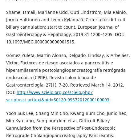
Shamel Ismail, Marianne Udd, Outi Lindström, Mia Rainio,
Jorma Halttunen and Leena Kylänpää. Criteria for difficult
biliary cannulation: start to count. European Journal of
Gastroenterology & Hepatology, 2019 31:1200–1205. DOI:
10.1097/MEG.0000000000001515.
Gómez Zuleta, Martín Alonso, Delgado, Lindsay, & Arbeláez,
Víctor. Factores de riesgo asociados a pancreatitis e
hiperamilasemia postcolangiopancreatografía retrógrada
endoscópica (CPRE). Revista colombiana de
Gastroenterología, 27(1), 7-20. Retrieved March 14, 2012.
DOI:
http://www.scielo.org.co/scielo.php?
script=sci_arttext&pid=S0120-99572012000100003
.
Yoon Suk Lee, Chang Min Cho, Kwang Bum Cho, Junio heo,
Min Kyu Jung, Sung bum kim et al. Difficult Biliary
Cannulation from the Perspective of Post-Endoscopic
Retrograde Cholangiopancreatography Pancreatitis: