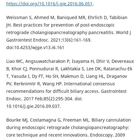
https://doi.org/10.1016/j.gie.2016.06.051
.
Weissman S, Ahmed M, Baniqued MR, Ehrlich D, Tabibian
JH. Best practices for prevention of post-endoscopic
retrograde cholangiopancreatography pancreatitis. World J
Gastrointest Endosc. 2021;13(6):161-169.
doi:10.4253/wjge.v13.i6.161
Liao WC, Angsuwatcharakon P, Isayama H, Dhir V, Devereaux
B, Khor CJ, Ponnudurai R, Lakhtakia S, Lee DK, Ratanachu-Ek
T, Yasuda I, Dy FT, Ho SH, Makmun D, Liang HL, Draganov
PV, Rerknimitr R, Wang HP. International consensus
recommendations for difficult biliary access. Gastrointest
Endosc. 2017 Feb;85(2):295-304. doi:
10.1016/j.gie.2016.09.037.
Bourke MJ, Costamagna G, Freeman ML. Biliary cannulation
during endoscopic retrograde cholangiopancreatography:
core technique and recent innovations. Endoscopy. 2009