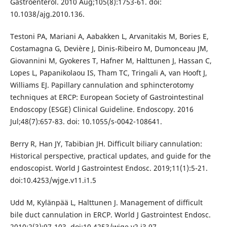
Gastroenterol. 2010 Aug;105(8):1753-61. doi:
10.1038/ajg.2010.136.
Testoni PA, Mariani A, Aabakken L, Arvanitakis M, Bories E,
Costamagna G, Devière J, Dinis-Ribeiro M, Dumonceau JM,
Giovannini M, Gyokeres T, Hafner M, Halttunen J, Hassan C,
Lopes L, Papanikolaou IS, Tham TC, Tringali A, van Hooft J,
Williams EJ. Papillary cannulation and sphincterotomy
techniques at ERCP: European Society of Gastrointestinal
Endoscopy (ESGE) Clinical Guideline. Endoscopy. 2016
Jul;48(7):657-83. doi: 10.1055/s-0042-108641.
Berry R, Han JY, Tabibian JH. Difficult biliary cannulation:
Historical perspective, practical updates, and guide for the
endoscopist. World J Gastrointest Endosc. 2019;11(1):5-21.
doi:10.4253/wjge.v11.i1.5
Udd M, Kylänpää L, Halttunen J. Management of difficult
bile duct cannulation in ERCP. World J Gastrointest Endosc.
2010;2(3):97-103. doi:10.4253/wjge.v2.i3.97