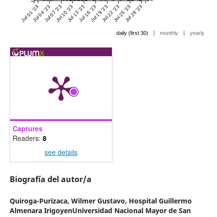
Jul 01 '23
Jul 04 '23
Jul 07 '23
Jul 10 '23
Jul 13 '23
Jul 16 '23
Jul 19 '23
Jul 22 '23
Jul 25 '23
Jul 28 '23
|
|
daily (first 30)
monthly
yearly
Captures
Readers:
8
see details
Biografía del autor/a
Quiroga-Purizaca, Wilmer Gustavo,
Hospital Guillermo
Almenara IrigoyenUniversidad Nacional Mayor de San